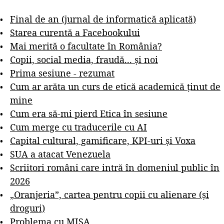
Final de an (jurnal de informatică aplicată)
Starea curentă a Facebookului
Mai merită o facultate în România?
Copii, social media, fraudă... și noi
Prima sesiune - rezumat
Cum ar arăta un curs de etică academică ținut de
mine
Cum era să-mi pierd Etica în sesiune
Cum merge cu traducerile cu AI
Capital cultural, gamificare, KPI-uri și Voxa
SUA a atacat Venezuela
Scriitori români care intră în domeniul public în
2026
„Oranjeria”, cartea pentru copii cu alienare (și
droguri)
Problema cu MISA