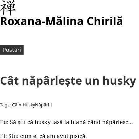
Roxana-Mălina Chirilă
Postări
Cât năpârlește un husky
Tags:
Câini
Husky
Năpârlit
Eu: Să știi că husky lasă la blană când năpârlesc…
El: Știu cum e, că am avut pisică.