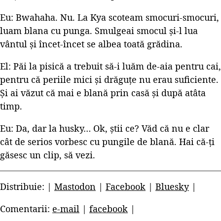
Eu: Bwahaha. Nu. La Kya scoteam smocuri-smocuri,
luam blana cu punga. Smulgeai smocul și-l lua
vântul și încet-încet se albea toată grădina.
El: Păi la pisică a trebuit să-i luăm de-aia pentru cai,
pentru că periile mici și drăguțe nu erau suficiente.
Și ai văzut că mai e blană prin casă și după atâta
timp.
Eu: Da, dar la husky… Ok, știi ce? Văd că nu e clar
cât de serios vorbesc cu pungile de blană. Hai că-ți
găsesc un clip, să vezi.
Distribuie: |
Mastodon
|
Facebook
|
Bluesky
|
Comentarii:
e-mail
|
facebook
|