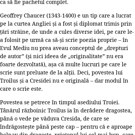
ca să fie pachetul complet.
Geoffrey Chaucer (1343-1400) e un tip care a lucrat
pe la curtea Angliei și a fost și diplomat trimis prin
țări străine, de unde a cules diverse idei, pe care le-
a folosit pe urmă ca să-și scrie poezia proprie – în
Evul Mediu nu prea aveau conceptul de „drepturi
de autor” (și nici ideea de „originalitate” nu era
foarte dezvoltată), așa că multe lucruri pe care le
scrie sunt preluate de la alții. Deci, povestea lui
Troilus și a Cresidei nu e originală – dar modul în
care o scrie este.
Povestea se petrece în timpul asediului Troiei.
Tânărul războinic Troilus ia în derâdere dragostea,
până o vede pe văduva Cresida, de care se
îndrăgostește până peste cap – pentru că e aproape
bolnav din dragoste, prietenul lui cel mai bun, care