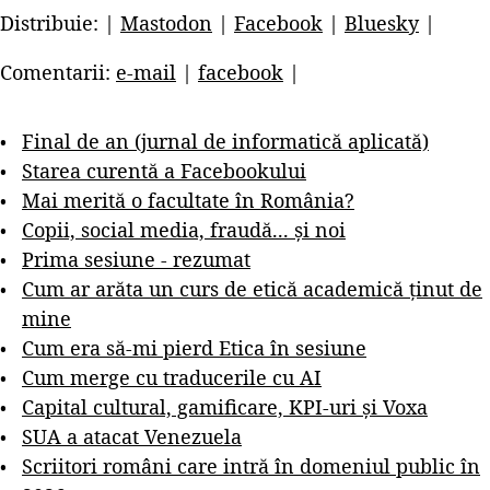
Distribuie: |
Mastodon
|
Facebook
|
Bluesky
|
Comentarii:
e-mail
|
facebook
|
Final de an (jurnal de informatică aplicată)
Starea curentă a Facebookului
Mai merită o facultate în România?
Copii, social media, fraudă... și noi
Prima sesiune - rezumat
Cum ar arăta un curs de etică academică ținut de
mine
Cum era să-mi pierd Etica în sesiune
Cum merge cu traducerile cu AI
Capital cultural, gamificare, KPI-uri și Voxa
SUA a atacat Venezuela
Scriitori români care intră în domeniul public în