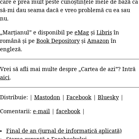
care e prea mult peste cunoștințele mele de bază ca
să-mi dau seama dacă e vreo problemă cu ea sau
nu.
„Marțianul” e disponibil pe
eMag
și
Libris
în
română și pe
Book Depository
și
Amazon
în
engleză.
Vrei să afli mai multe despre „Cartea de azi”? Intră
aici
.
Distribuie: |
Mastodon
|
Facebook
|
Bluesky
|
Comentarii:
e-mail
|
facebook
|
Final de an (jurnal de informatică aplicată)
Starea curentă a Facebookului