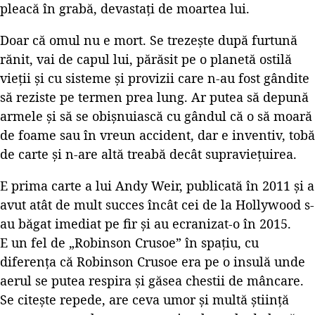
pleacă în grabă, devastați de moartea lui.
Doar că omul nu e mort. Se trezește după furtună
rănit, vai de capul lui, părăsit pe o planetă ostilă
vieții și cu sisteme și provizii care n-au fost gândite
să reziste pe termen prea lung. Ar putea să depună
armele și să se obișnuiască cu gândul că o să moară
de foame sau în vreun accident, dar e inventiv, tobă
de carte și n-are altă treabă decât supraviețuirea.
E prima carte a lui Andy Weir, publicată în 2011 și a
avut atât de mult succes încât cei de la Hollywood s-
au băgat imediat pe fir și au ecranizat-o în 2015.
E un fel de „Robinson Crusoe” în spațiu, cu
diferența că Robinson Crusoe era pe o insulă unde
aerul se putea respira și găsea chestii de mâncare.
Se citește repede, are ceva umor și multă știință