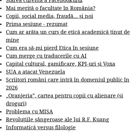
Mai merită o facultate în România?
Copii, social media, fraudă... și noi
Prima sesiune - rezumat
Cum ar arăta un curs de etică academică ținut de
mine
Cum era să-mi pierd Etica în sesiune
Cum merge cu traducerile cu AI
Capital cultural, gamificare, KPI-uri și Voxa
SUA a atacat Venezuela
Scriitori români care intră în domeniul public în
2026
„Oranjeria”, cartea pentru copii cu alienare (și
droguri)
Problema cu MISA
Revoluțiile sângeroase ale lui R.F. Kuang
Informatică versus filologie