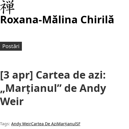
Roxana-Mălina Chirilă
Postări
[3 apr] Cartea de azi:
„Marțianul” de Andy
Weir
Tags:
Andy Weir
Cartea De Azi
Marțianul
SF