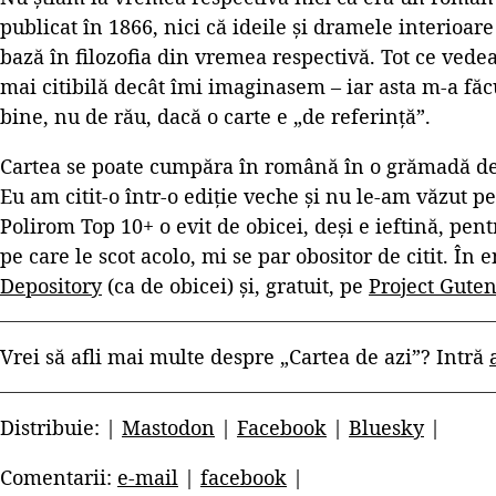
publicat în 1866, nici că ideile și dramele interioar
bază în filozofia din vremea respectivă. Tot ce ved
mai citibilă decât îmi imaginasem – iar asta m-a făcu
bine, nu de rău, dacă o carte e „de referință”.
Cartea se poate cumpăra în română în o grămadă de
Eu am citit-o într-o ediție veche și nu le-am văzut pe
Polirom Top 10+ o evit de obicei, deși e ieftină, pent
pe care le scot acolo, mi se par obositor de citit. În
Depository
(ca de obicei) și, gratuit, pe
Project Gute
Vrei să afli mai multe despre „Cartea de azi”? Intră
Distribuie: |
Mastodon
|
Facebook
|
Bluesky
|
Comentarii:
e-mail
|
facebook
|