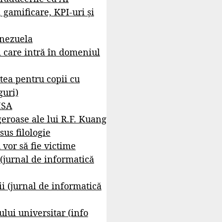
, gamificare, KPI-uri și
enezuela
i care intră în domeniul
tea pentru copii cu
guri)
ISA
geroase ale lui R.F. Kuang
sus filologie
 vor să fie victime
 (jurnal de informatică
i (jurnal de informatică
lui universitar (info