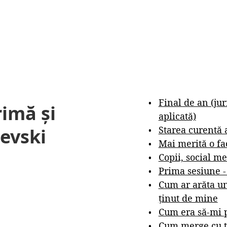
Final de an (ju
rimă și
aplicată)
Starea curentă 
evski
Mai merită o fa
Copii, social me
Prima sesiune 
Cum ar arăta un
ținut de mine
Cum era să-mi p
Cum merge cu t