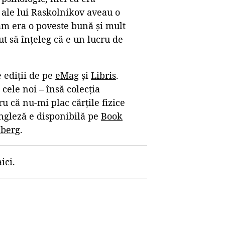
e ale lui Raskolnikov aveau o
eam era o poveste bună și mult
t să înțeleg că e un lucru de
 ediții de pe
eMag
și
Libris
.
 cele noi – însă colecția
ru că nu-mi plac cărțile fizice
 engleză e disponibilă pe
Book
nberg
.
aici
.