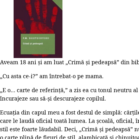
Aveam 18 ani și am luat „Crimă și pedeapsă” din bibl
„Cu asta ce-i?” am întrebat-o pe mama.
„E o… carte de referință,” a zis ea cu tonul neutru al
încurajeze sau să-și descurajeze copilul.
Ecuația din capul meu a fost destul de simplă: cărțil
care le laudă oficial toată lumea. La școală, oficial, 
stil este foarte lăudabil. Deci, „Crimă și pedeapsă” n
o carte plină de figuri de stil, alambicată și chinuito