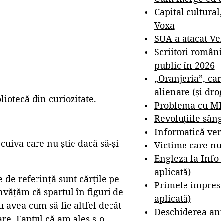
Capital cultural
Voxa
SUA a atacat V
Scriitori român
public în 2026
„Oranjeria”, car
alienare (și dro
iotecă din curiozitate.
Problema cu M
Revoluțiile sân
Informatică ver
 cuiva care nu știe dacă să-și
Victime care nu
Engleza la Info
aplicată)
e de referință sunt cărțile pe
Primele impresi
învățăm că spartul în figuri de
aplicată)
u avea cum să fie altfel decât
Deschiderea anu
are. Faptul că am ales s-o