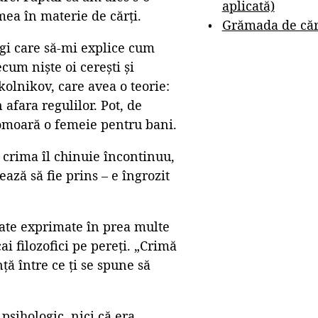
aplicată)
ea în materie de cărți.
Grămada de cărț
gi care să-mi explice cum
um niște oi cerești și
kolnikov, care avea o teorie:
 afara regulilor. Pot, de
ă omoară o femeie pentru bani.
ar crima îl chinuie încontinuu,
ază să fie prins – e îngrozit
icate exprimate în prea multe
ai filozofici pe pereți. „Crimă
ță între ce ți se spune să
psihologic, nici că era