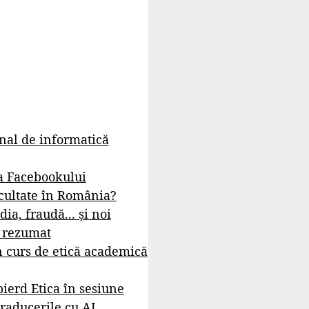
rnal de informatică
a Facebookului
cultate în România?
dia, fraudă... și noi
- rezumat
 curs de etică academică
ierd Etica în sesiune
raducerile cu AI