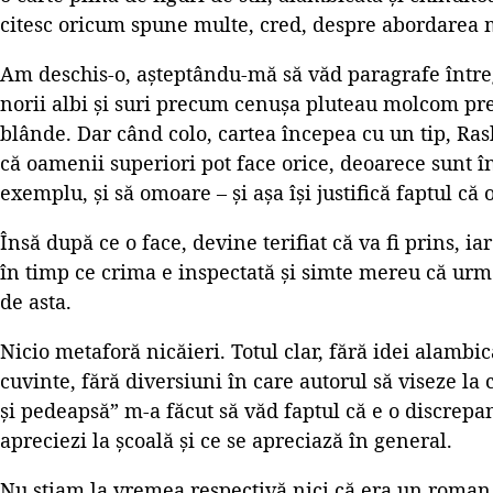
citesc oricum spune multe, cred, despre abordarea m
Am deschis-o, așteptându-mă să văd paragrafe între
norii albi și suri precum cenușa pluteau molcom prec
blânde. Dar când colo, cartea începea cu un tip, Ras
că oamenii superiori pot face orice, deoarece sunt în
exemplu, și să omoare – și așa își justifică faptul c
Însă după ce o face, devine terifiat că va fi prins, i
în timp ce crima e inspectată și simte mereu că urme
de asta.
Nicio metaforă nicăieri. Totul clar, fără idei alamb
cuvinte, fără diversiuni în care autorul să viseze la c
și pedeapsă” m-a făcut să văd faptul că e o discrepan
apreciezi la școală și ce se apreciază în general.
Nu știam la vremea respectivă nici că era un roman 