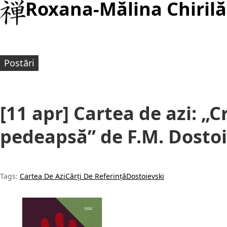
Roxana-Mălina Chirilă
Postări
[11 apr] Cartea de azi: „C
pedeapsă” de F.M. Dostoi
Tags:
Cartea De Azi
Cărți De Referință
Dostoievski