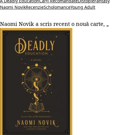
A Deadly Education
Cărți Recomandate
Distopie
Fantasy
Naomi Novik
Recenzie
Scholomance
Young Adult
Naomi Novik a scris recent o nouă carte, „