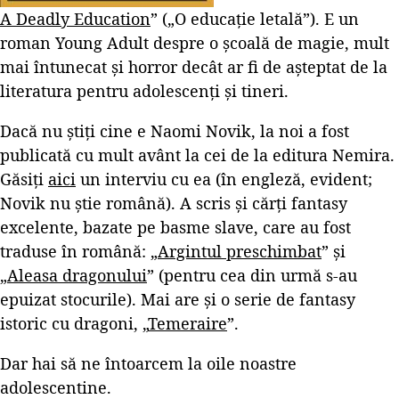
A Deadly Education
” („O educație letală”). E un
roman Young Adult despre o școală de magie, mult
mai întunecat și horror decât ar fi de așteptat de la
literatura pentru adolescenți și tineri.
Dacă nu știți cine e Naomi Novik, la noi a fost
publicată cu mult avânt la cei de la editura Nemira.
Găsiți
aici
un interviu cu ea (în engleză, evident;
Novik nu știe română). A scris și cărți fantasy
excelente, bazate pe basme slave, care au fost
traduse în română: „
Argintul preschimbat
” și
„
Aleasa dragonului
” (pentru cea din urmă s-au
epuizat stocurile). Mai are și o serie de fantasy
istoric cu dragoni, „
Temeraire
”.
Dar hai să ne întoarcem la oile noastre
adolescentine.