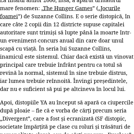
mare fenomen: „
The Hunger Games
” („
Jocurile
foamei
”) de Suzanne Collins. E o serie distopică, în
care câte 2 copii din 12 districte supuse capitalei
autoritare sunt trimiși să lupte până la moarte într-
un eveniment-concurs anual din care doar unul
scapă cu viață. În seria lui Suzanne Collins,
inamicul este sistemul. Chiar dacă există un vinovat
principal care trebuie înfrânt pentru ca totul să
revină la normal, sistemul în sine trebuie distrus,
iar lumea trebuie reînnoită. Învingi președintele,
dar nu e suficient să pui pe altcineva în locul lui.
Apoi, distopiile YA au început să apară ca ciupercile
după ploaie – fie că e vorba de cărți precum seria
„Divergent”, care a fost și ecranizată (SF distopic,
societate împărțită pe clase cu roluri și trăsături de