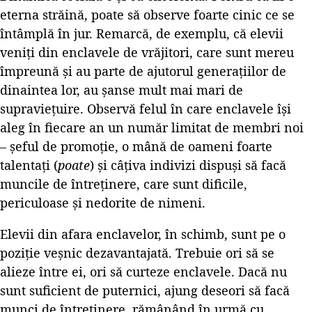
eterna străină, poate să observe foarte cinic ce se
întâmplă în jur. Remarcă, de exemplu, că elevii
veniți din enclavele de vrăjitori, care sunt mereu
împreună și au parte de ajutorul generațiilor de
dinaintea lor, au șanse mult mai mari de
supraviețuire. Observă felul în care enclavele își
aleg în fiecare an un număr limitat de membri noi
– șeful de promoție, o mână de oameni foarte
talentați (
poate
) și câțiva indivizi dispuși să facă
muncile de întreținere, care sunt dificile,
periculoase și nedorite de nimeni.
Elevii din afara enclavelor, în schimb, sunt pe o
poziție veșnic dezavantajată. Trebuie ori să se
alieze între ei, ori să curteze enclavele. Dacă nu
sunt suficient de puternici, ajung deseori să facă
munci de întreținere, rămânând în urmă cu