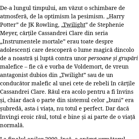
De-a lungul timpului, am văzut o schimbare de
atmosferă, de la optimism la pesimism. „Harry
Potter” de JK Rowling, „
Twilight
” de Stephenie
Meyer, cărțile Cassandrei Clare din seria
„Instrumentele mortale” erau toate despre
adolescenți care descoperă o lume magică dincolo
de a noastră și luptă contra unor
persoane și grupări
malefice – fie că e vorba de Voldemort, de vreun
antagonist dubios din „Twilight” sau de un
conducător malefic al unei cete de rebeli în cărțile
Cassandrei Clare. Răul era acolo pentru a fi învins
și, chiar dacă o parte din sistemul celor „buni” era
șubredă, asta-i viața, nu totul e perfect. Dar dacă
învingi eroic răul, totul e bine și ai parte de o viață
normală.
La finalul anilor 2000, însă, a apărut următorul