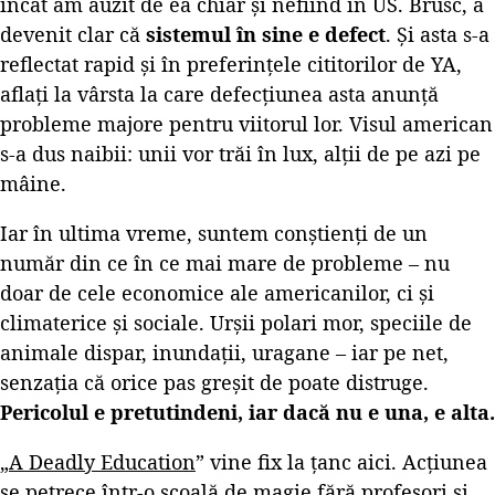
încât am auzit de ea chiar și nefiind în US. Brusc, a
devenit clar că
sistemul în sine e defect
. Și asta s-a
reflectat rapid și în preferințele cititorilor de YA,
aflați la vârsta la care defecțiunea asta anunță
probleme majore pentru viitorul lor. Visul american
s-a dus naibii: unii vor trăi în lux, alții de pe azi pe
mâine.
Iar în ultima vreme, suntem conștienți de un
număr din ce în ce mai mare de probleme – nu
doar de cele economice ale americanilor, ci și
climaterice și sociale. Urșii polari mor, speciile de
animale dispar, inundații, uragane – iar pe net,
senzația că orice pas greșit de poate distruge.
Pericolul e pretutindeni, iar dacă nu e una, e alta.
„
A Deadly Education
” vine fix la țanc aici. Acțiunea
se petrece într-o școală de magie fără profesori și