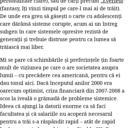
personalitate clare), sau de cărți precum „
Everless
”
(fantasy, îți vinzi timpul pe care-l mai ai de trăit).
De unde era greu să găsești o carte cu adolescenți
care dărâmă sisteme corupte, acum ai un întreg
subgen în care sistemele opresive rezistă de
generații și trebuie distruse pentru ca lumea să
trăiască mai liber.
Mi se pare că schimbările și preferințele țin foarte
mult de viziunea pe care o are societatea asupra
lumii – cu precădere cea americană, pentru că ei
dau tonul aici. Dacă începutul anilor 2000 era
oarecum optimist, criza financiară din 2007-2008 a
scos la iveală o grămadă de probleme sistemice.
Ideea că ajungi la datorii enorme ca să faci
facultatea și că salariile nu acoperă necesarul
pentru a trăi s-a răspândit rapid – atât de rapid