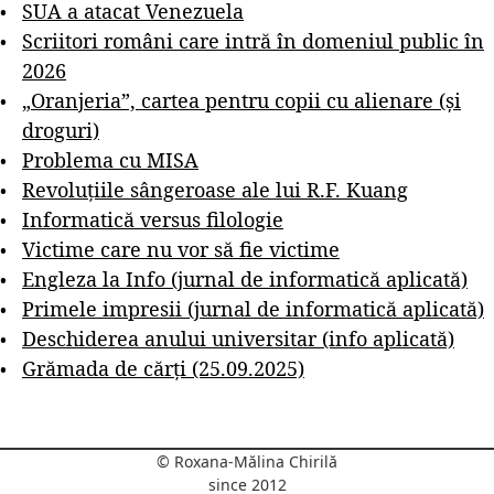
SUA a atacat Venezuela
Scriitori români care intră în domeniul public în
2026
„Oranjeria”, cartea pentru copii cu alienare (și
droguri)
Problema cu MISA
Revoluțiile sângeroase ale lui R.F. Kuang
Informatică versus filologie
Victime care nu vor să fie victime
Engleza la Info (jurnal de informatică aplicată)
Primele impresii (jurnal de informatică aplicată)
Deschiderea anului universitar (info aplicată)
Grămada de cărți (25.09.2025)
© Roxana-Mălina Chirilă
since 2012