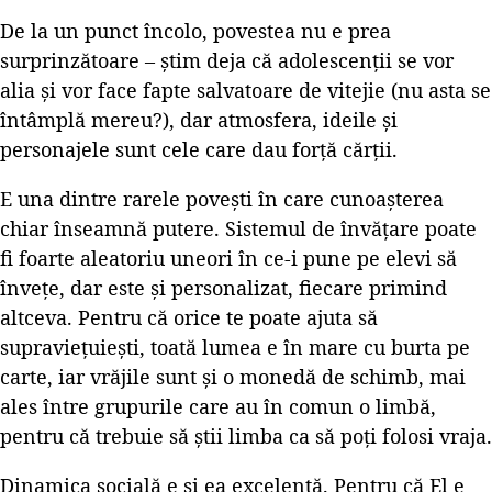
De la un punct încolo, povestea nu e prea
surprinzătoare – știm deja că adolescenții se vor
alia și vor face fapte salvatoare de vitejie (nu asta se
întâmplă mereu?), dar atmosfera, ideile și
personajele sunt cele care dau forță cărții.
E una dintre rarele povești în care cunoașterea
chiar înseamnă putere. Sistemul de învățare poate
fi foarte aleatoriu uneori în ce-i pune pe elevi să
învețe, dar este și personalizat, fiecare primind
altceva. Pentru că orice te poate ajuta să
supraviețuiești, toată lumea e în mare cu burta pe
carte, iar vrăjile sunt și o monedă de schimb, mai
ales între grupurile care au în comun o limbă,
pentru că trebuie să știi limba ca să poți folosi vraja.
Dinamica socială e și ea excelentă. Pentru că El e