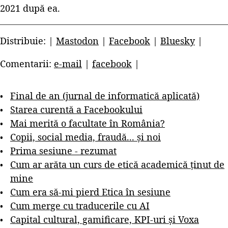
2021 după ea.
Distribuie: |
Mastodon
|
Facebook
|
Bluesky
|
Comentarii:
e-mail
|
facebook
|
Final de an (jurnal de informatică aplicată)
Starea curentă a Facebookului
Mai merită o facultate în România?
Copii, social media, fraudă... și noi
Prima sesiune - rezumat
Cum ar arăta un curs de etică academică ținut de
mine
Cum era să-mi pierd Etica în sesiune
Cum merge cu traducerile cu AI
Capital cultural, gamificare, KPI-uri și Voxa