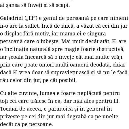
ai șansa să înveți și să scapi.
Galadriel („El”) e genul de persoană pe care nimeni
n-o are la suflet. Încă de mică, a văzut că cei din jur
o displac fără motiv, iar mama ei e singura
persoană care o iubește. Mai mult decât atât, El are
o înclinație naturală spre magie foarte distructivă,
iar școala încearcă să o învețe cât mai multe vrăji
prin care poate omorî mulți oameni deodată, chiar
dacă El vrea doar să supraviețuiască și să nu le facă
rău celor din jur, pe cât posibil.
Cu alte cuvinte, lumea e foarte neplăcută pentru
toți cei care trăiesc în ea, dar mai ales pentru El.
Tocmai de aceea, e paranoică și în general în
privește pe cei din jur mai degrabă ca pe unelte
decât ca pe persoane.