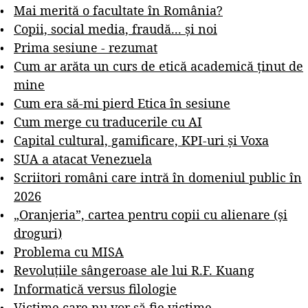
Mai merită o facultate în România?
Copii, social media, fraudă... și noi
Prima sesiune - rezumat
Cum ar arăta un curs de etică academică ținut de
mine
Cum era să-mi pierd Etica în sesiune
Cum merge cu traducerile cu AI
Capital cultural, gamificare, KPI-uri și Voxa
SUA a atacat Venezuela
Scriitori români care intră în domeniul public în
2026
„Oranjeria”, cartea pentru copii cu alienare (și
droguri)
Problema cu MISA
Revoluțiile sângeroase ale lui R.F. Kuang
Informatică versus filologie
Victime care nu vor să fie victime