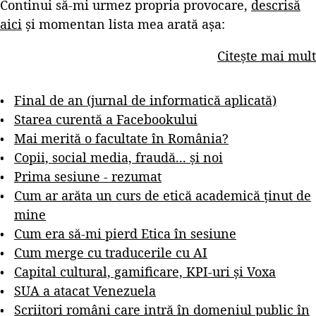
Continui să-mi urmez propria provocare,
descrisă
aici
și momentan lista mea arată așa:
Citește mai mult
Final de an (jurnal de informatică aplicată)
Starea curentă a Facebookului
Mai merită o facultate în România?
Copii, social media, fraudă... și noi
Prima sesiune - rezumat
Cum ar arăta un curs de etică academică ținut de
mine
Cum era să-mi pierd Etica în sesiune
Cum merge cu traducerile cu AI
Capital cultural, gamificare, KPI-uri și Voxa
SUA a atacat Venezuela
Scriitori români care intră în domeniul public în