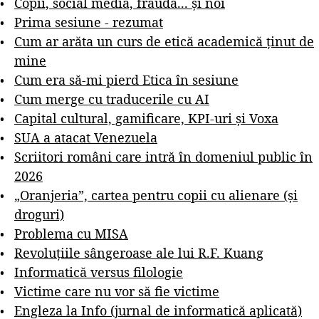
Copii, social media, fraudă... și noi
Prima sesiune - rezumat
Cum ar arăta un curs de etică academică ținut de
mine
Cum era să-mi pierd Etica în sesiune
Cum merge cu traducerile cu AI
Capital cultural, gamificare, KPI-uri și Voxa
SUA a atacat Venezuela
Scriitori români care intră în domeniul public în
2026
„Oranjeria”, cartea pentru copii cu alienare (și
droguri)
Problema cu MISA
Revoluțiile sângeroase ale lui R.F. Kuang
Informatică versus filologie
Victime care nu vor să fie victime
Engleza la Info (jurnal de informatică aplicată)