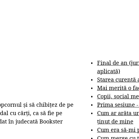
Final de an (ju
aplicată)
Starea curentă 
Mai merită o fa
Copii, social me
Prima sesiune 
opcornul și să chibițez de pe
Cum ar arăta un
l cu cărți, ca să fie pe
ținut de mine
dat în judecată Bookster
Cum era să-mi p
Cum merge cu t