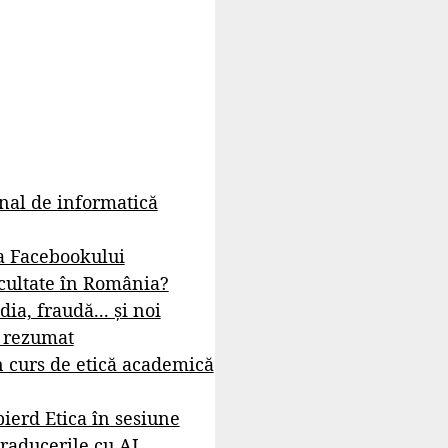
rnal de informatică
a Facebookului
cultate în România?
dia, fraudă... și noi
- rezumat
 curs de etică academică
ierd Etica în sesiune
raducerile cu AI