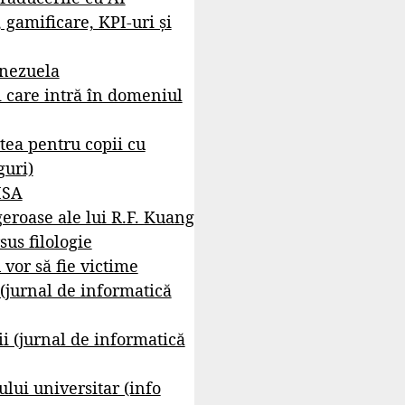
, gamificare, KPI-uri și
enezuela
i care intră în domeniul
tea pentru copii cu
guri)
ISA
geroase ale lui R.F. Kuang
sus filologie
 vor să fie victime
 (jurnal de informatică
i (jurnal de informatică
lui universitar (info