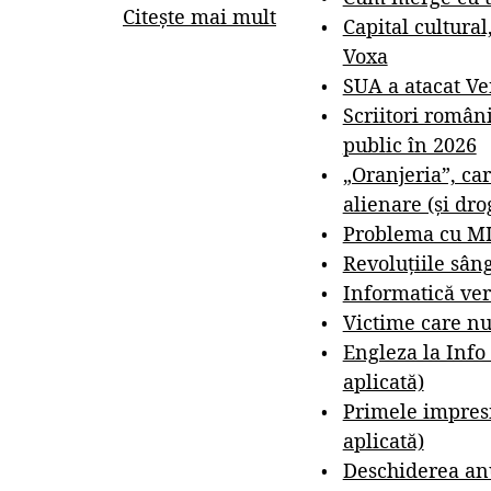
Citește mai mult
Capital cultural
Voxa
SUA a atacat V
Scriitori român
public în 2026
„Oranjeria”, car
alienare (și dro
Problema cu M
Revoluțiile sân
Informatică ver
Victime care nu
Engleza la Info
aplicată)
Primele impresi
aplicată)
Deschiderea anu