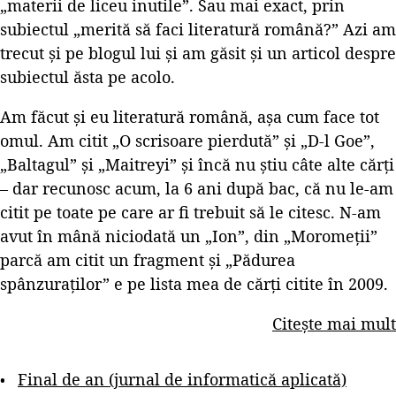
„materii de liceu inutile”. Sau mai exact, prin
subiectul „merită să faci literatură română?” Azi am
trecut și pe blogul lui și am găsit și un articol despre
subiectul ăsta pe acolo.
Am făcut și eu literatură română, așa cum face tot
omul. Am citit „O scrisoare pierdută” și „D-l Goe”,
„Baltagul” și „Maitreyi” și încă nu știu câte alte cărți
– dar recunosc acum, la 6 ani după bac, că nu le-am
citit pe toate pe care ar fi trebuit să le citesc. N-am
avut în mână niciodată un „Ion”, din „Moromeții”
parcă am citit un fragment și „Pădurea
spânzuraților” e pe lista mea de cărți citite în 2009.
Citește mai mult
Final de an (jurnal de informatică aplicată)