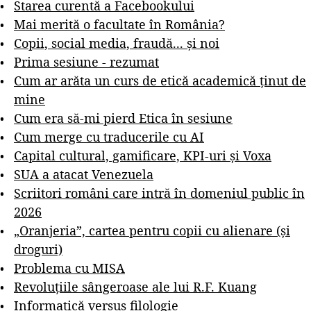
Starea curentă a Facebookului
Mai merită o facultate în România?
Copii, social media, fraudă... și noi
Prima sesiune - rezumat
Cum ar arăta un curs de etică academică ținut de
mine
Cum era să-mi pierd Etica în sesiune
Cum merge cu traducerile cu AI
Capital cultural, gamificare, KPI-uri și Voxa
SUA a atacat Venezuela
Scriitori români care intră în domeniul public în
2026
„Oranjeria”, cartea pentru copii cu alienare (și
droguri)
Problema cu MISA
Revoluțiile sângeroase ale lui R.F. Kuang
Informatică versus filologie