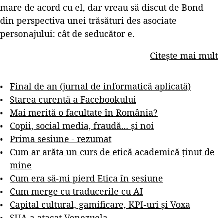
mare de acord cu el, dar vreau să discut de Bond
din perspectiva unei trăsături des asociate
personajului: cât de seducător e.
Citește mai mult
Final de an (jurnal de informatică aplicată)
Starea curentă a Facebookului
Mai merită o facultate în România?
Copii, social media, fraudă... și noi
Prima sesiune - rezumat
Cum ar arăta un curs de etică academică ținut de
mine
Cum era să-mi pierd Etica în sesiune
Cum merge cu traducerile cu AI
Capital cultural, gamificare, KPI-uri și Voxa
SUA a atacat Venezuela