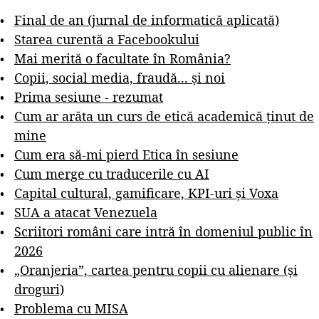
Final de an (jurnal de informatică aplicată)
Starea curentă a Facebookului
Mai merită o facultate în România?
Copii, social media, fraudă... și noi
Prima sesiune - rezumat
Cum ar arăta un curs de etică academică ținut de
mine
Cum era să-mi pierd Etica în sesiune
Cum merge cu traducerile cu AI
Capital cultural, gamificare, KPI-uri și Voxa
SUA a atacat Venezuela
Scriitori români care intră în domeniul public în
2026
„Oranjeria”, cartea pentru copii cu alienare (și
droguri)
Problema cu MISA