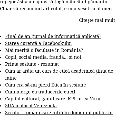
repejor ăștia au ajuns să fugă mâncând pământul.
Chiar vă recomand articolul, e mai vesel ca al meu.
Citește mai mult
Final de an (jurnal de informatică aplicată)
Starea curentă a Facebookului
Mai merită o facultate în România?
Copii, social media, fraudă... și noi
Prima sesiune - rezumat
Cum ar arăta un curs de etică academică ținut de
mine
Cum era să-mi pierd Etica în sesiune
Cum merge cu traducerile cu AI
Capital cultural, gamificare, KPI-uri și Voxa
SUA a atacat Venezuela
Scriitori români care intră în domeniul public în