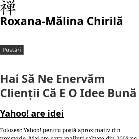
Roxana-Mălina Chirilă
Postări
Hai Să Ne Enervăm
Clienții Că E O Idee Bună
Yahoo! are idei
Folosesc Yahoo! pentru poștă aproximativ din
preistorie. Mai am ceva mailuri salvate din 2003 pe