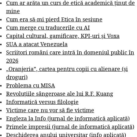
Cum ar arăta un curs de etică academică ținut de
mine
Cum era să-mi pierd Etica în sesiune
Cum merge cu traducerile cu AI
Capital cultural, gamificare, KPI-uri și Voxa
SUA a atacat Venezuela
Scriitori români care intră în domeniul public în
2026
„Oranjeria”, cartea pentru copii cu alienare (și
droguri)
Problema cu MISA
Revoluțiile sângeroase ale lui R.F. Kuang
Informatică versus filologie
Victime care nu vor să fie victime
Engleza la Info (jurnal de informatică aplicată)
Primele impresii (jurnal de informatică aplicată)
Deschiderea anului universitar (info aplicată)