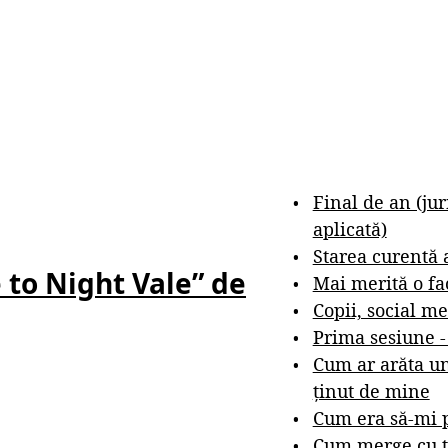
Final de an (ju
aplicată)
Starea curentă 
 to Night Vale” de
Mai merită o fa
Copii, social me
Prima sesiune 
Cum ar arăta un
ținut de mine
Cum era să-mi p
Cum merge cu t