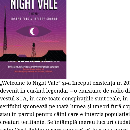
„Welcome to Night Vale” și-a început existența în 20
devenit în curând legendar – o emisiune de radio din
vestul SUA, în care toate conspirațiile sunt reale, în 
șerifului spionează pe toată lumea și uneori fură cop
stau în parcul pentru câini care e interzis populației
creaturi terifiante. Se întâmplă mereu lucruri ciuda
radio Cecil Baldwin care remarcă că le-a mai murit 