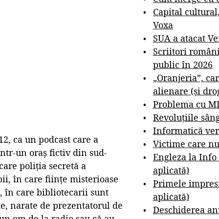
Capital cultural
Voxa
SUA a atacat V
Scriitori român
public în 2026
„Oranjeria”, car
alienare (și dro
Problema cu M
Revoluțiile sân
Informatică ver
12, ca un podcast care a
Victime care nu
tr-un oraș fictiv din sud-
Engleza la Info
care poliția secretă a
aplicată)
ii, în care ființe misterioase
Primele impresi
, în care bibliotecarii sunt
aplicată)
te, narate de prezentatorul de
Deschiderea anu
un om de la radio sau că au