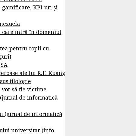
, gamificare, KPI-uri și
enezuela
i care intră în domeniul
tea pentru copii cu
guri)
ISA
geroase ale lui R.F. Kuang
sus filologie
 vor să fie victime
 (jurnal de informatică
i (jurnal de informatică
lui universitar (info