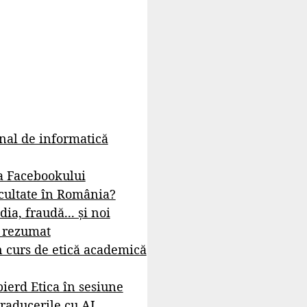
rnal de informatică
a Facebookului
cultate în România?
dia, fraudă... și noi
- rezumat
 curs de etică academică
ierd Etica în sesiune
raducerile cu AI