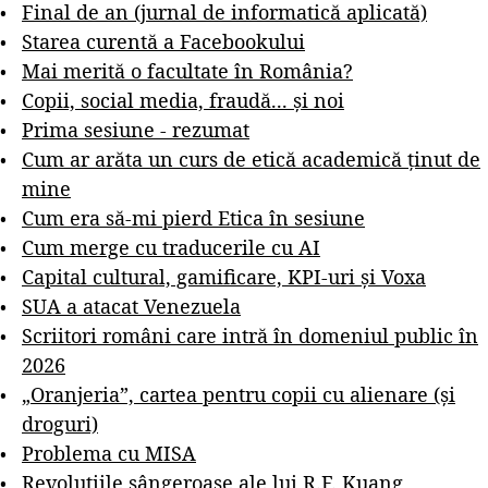
Final de an (jurnal de informatică aplicată)
Starea curentă a Facebookului
Mai merită o facultate în România?
Copii, social media, fraudă... și noi
Prima sesiune - rezumat
Cum ar arăta un curs de etică academică ținut de
mine
Cum era să-mi pierd Etica în sesiune
Cum merge cu traducerile cu AI
Capital cultural, gamificare, KPI-uri și Voxa
SUA a atacat Venezuela
Scriitori români care intră în domeniul public în
2026
„Oranjeria”, cartea pentru copii cu alienare (și
droguri)
Problema cu MISA
Revoluțiile sângeroase ale lui R.F. Kuang