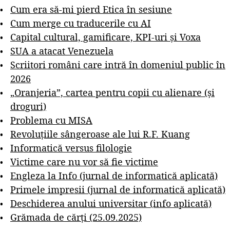
Cum era să-mi pierd Etica în sesiune
Cum merge cu traducerile cu AI
Capital cultural, gamificare, KPI-uri și Voxa
SUA a atacat Venezuela
Scriitori români care intră în domeniul public în
2026
„Oranjeria”, cartea pentru copii cu alienare (și
droguri)
Problema cu MISA
Revoluțiile sângeroase ale lui R.F. Kuang
Informatică versus filologie
Victime care nu vor să fie victime
Engleza la Info (jurnal de informatică aplicată)
Primele impresii (jurnal de informatică aplicată)
Deschiderea anului universitar (info aplicată)
Grămada de cărți (25.09.2025)