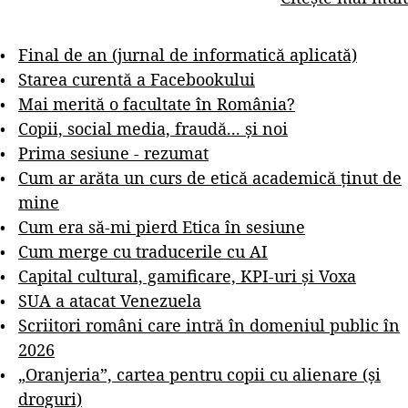
Final de an (jurnal de informatică aplicată)
Starea curentă a Facebookului
Mai merită o facultate în România?
Copii, social media, fraudă... și noi
Prima sesiune - rezumat
Cum ar arăta un curs de etică academică ținut de
mine
Cum era să-mi pierd Etica în sesiune
Cum merge cu traducerile cu AI
Capital cultural, gamificare, KPI-uri și Voxa
SUA a atacat Venezuela
Scriitori români care intră în domeniul public în
2026
„Oranjeria”, cartea pentru copii cu alienare (și
droguri)