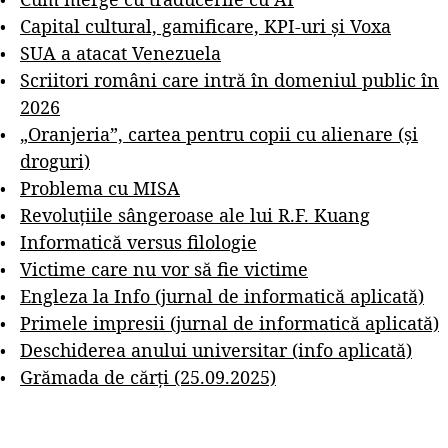
Capital cultural, gamificare, KPI-uri și Voxa
SUA a atacat Venezuela
Scriitori români care intră în domeniul public în
2026
„Oranjeria”, cartea pentru copii cu alienare (și
droguri)
Problema cu MISA
Revoluțiile sângeroase ale lui R.F. Kuang
Informatică versus filologie
Victime care nu vor să fie victime
Engleza la Info (jurnal de informatică aplicată)
Primele impresii (jurnal de informatică aplicată)
Deschiderea anului universitar (info aplicată)
Grămada de cărți (25.09.2025)