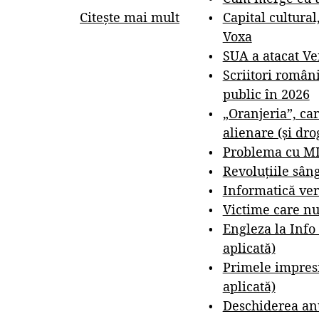
Capital cultural
Citește mai mult
Voxa
SUA a atacat V
Scriitori român
public în 2026
„Oranjeria”, car
alienare (și dro
Problema cu M
Revoluțiile sân
Informatică ver
Victime care nu
Engleza la Info
aplicată)
Primele impresi
aplicată)
Deschiderea anu