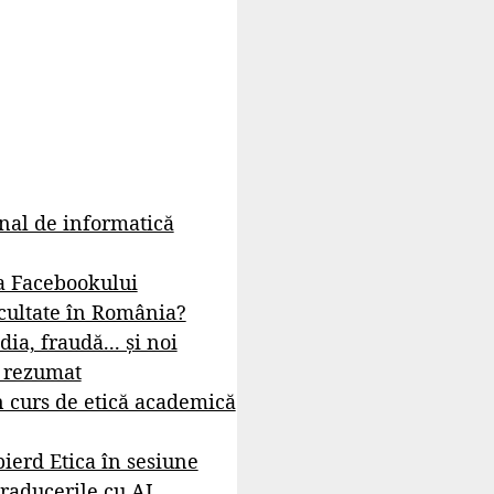
rnal de informatică
a Facebookului
cultate în România?
dia, fraudă... și noi
- rezumat
 curs de etică academică
ierd Etica în sesiune
raducerile cu AI