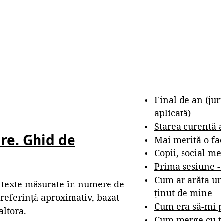
Final de an (ju
aplicată)
Starea curentă 
re. Ghid de
Mai merită o fa
Copii, social me
Prima sesiune 
Cum ar arăta un
 texte măsurate în numere de
ținut de mine
 referință aproximativ, bazat
Cum era să-mi p
altora.
Cum merge cu t