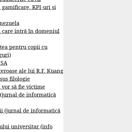
, gamificare, KPI-uri și
enezuela
i care intră în domeniul
tea pentru copii cu
guri)
ISA
geroase ale lui R.F. Kuang
sus filologie
 vor să fie victime
 (jurnal de informatică
i (jurnal de informatică
lui universitar (info