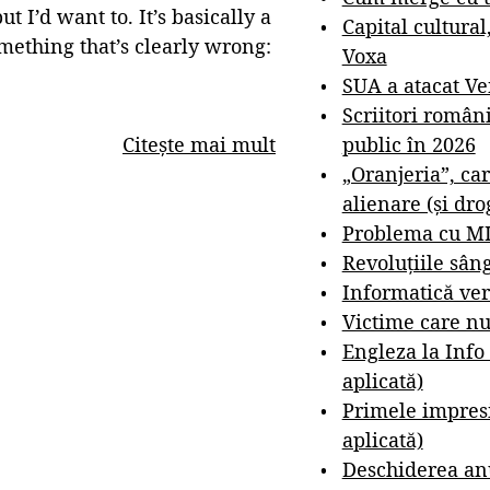
t I’d want to. It’s basically a
Capital cultural
omething that’s clearly wrong:
Voxa
SUA a atacat V
Scriitori român
public în 2026
Citește mai mult
„Oranjeria”, car
alienare (și dro
Problema cu M
Revoluțiile sân
Informatică ver
Victime care nu
Engleza la Info
aplicată)
Primele impresi
aplicată)
Deschiderea anu