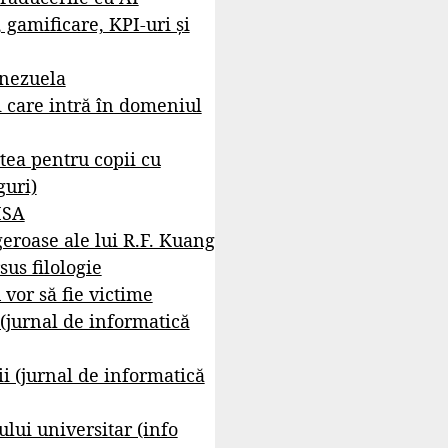
, gamificare, KPI-uri și
enezuela
i care intră în domeniul
tea pentru copii cu
guri)
ISA
geroase ale lui R.F. Kuang
sus filologie
 vor să fie victime
 (jurnal de informatică
i (jurnal de informatică
lui universitar (info