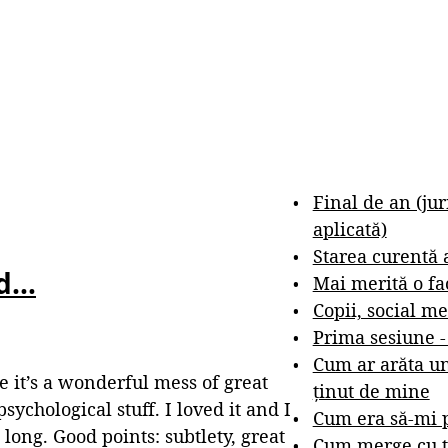
Final de an (ju
aplicată)
Starea curentă 
ad…
Mai merită o fa
Copii, social me
Prima sesiune 
Cum ar arăta un
e it’s a wonderful mess of great
ținut de mine
sychological stuff. I loved it and I
Cum era să-mi p
 long. Good points: subtlety, great
Cum merge cu t