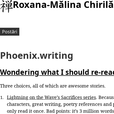
Roxana-Mălina Chirilă
Postări
Phoenix.writing
Wondering what I should re-re
Three choices, all of which are awesome stories.
Lightning on the Wave’s Sacrifices series
. Becaus
characters, great writing, poetry references and p
only read it once. Bad points: it’s 3 million words