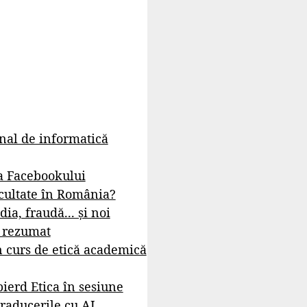
rnal de informatică
a Facebookului
cultate în România?
dia, fraudă... și noi
- rezumat
 curs de etică academică
ierd Etica în sesiune
raducerile cu AI