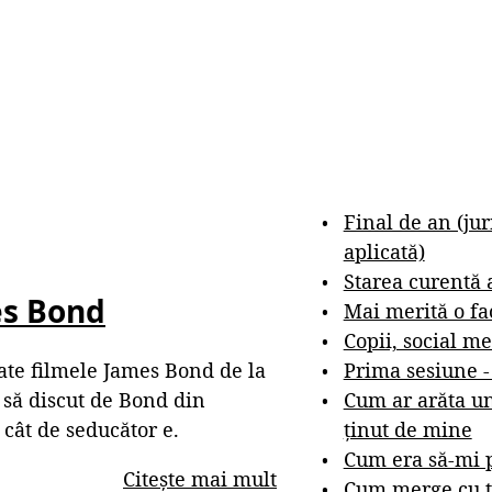
Final de an (ju
aplicată)
Starea curentă 
es Bond
Mai merită o fa
Copii, social me
Prima sesiune 
oate filmele James Bond de la
Cum ar arăta un
 să discut de Bond din
ținut de mine
 cât de seducător e.
Cum era să-mi p
Citește mai mult
Cum merge cu t