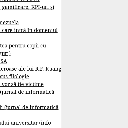
, gamificare, KPI-uri și
enezuela
i care intră în domeniul
tea pentru copii cu
guri)
ISA
geroase ale lui R.F. Kuang
sus filologie
 vor să fie victime
 (jurnal de informatică
i (jurnal de informatică
lui universitar (info