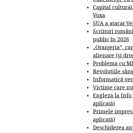
Capital cultural
Voxa
SUA a atacat V
Scriitori român
public în 2026
„Oranjeria”, car
alienare (și dro
Problema cu M
Revoluțiile sân
Informatică ver
Victime care nu
Engleza la Info
aplicată)
Primele impresi
aplicată)
Deschiderea anu