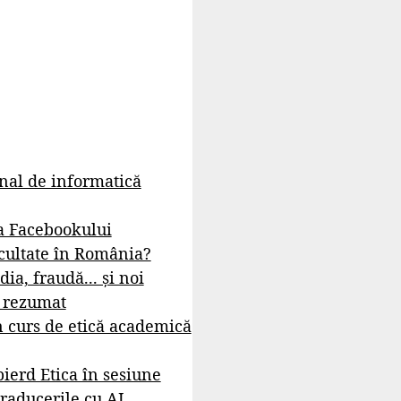
rnal de informatică
a Facebookului
cultate în România?
dia, fraudă... și noi
- rezumat
 curs de etică academică
ierd Etica în sesiune
raducerile cu AI