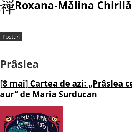
Roxana-Mălina Chirilă
Postări
Prâslea
[8 mai] Cartea de azi: „Prâslea c
aur” de Maria Surducan