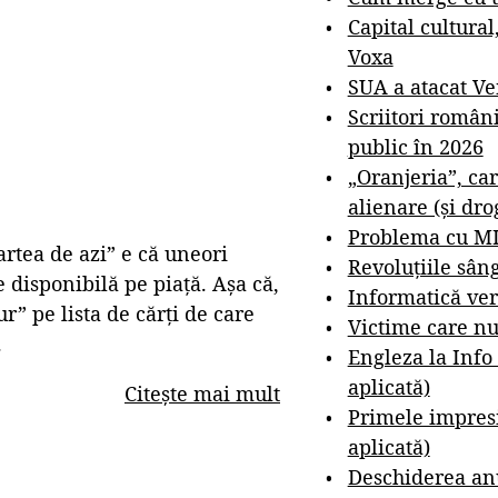
Capital cultural
Voxa
SUA a atacat V
Scriitori român
public în 2026
„Oranjeria”, car
alienare (și dro
Problema cu M
artea de azi” e că uneori
Revoluțiile sân
 disponibilă pe piață. Așa că,
Informatică ver
r” pe lista de cărți de care
Victime care nu
.
Engleza la Info
aplicată)
Citește mai mult
Primele impresi
aplicată)
Deschiderea anu