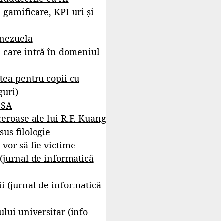
, gamificare, KPI-uri și
enezuela
i care intră în domeniul
tea pentru copii cu
guri)
ISA
geroase ale lui R.F. Kuang
sus filologie
 vor să fie victime
 (jurnal de informatică
i (jurnal de informatică
lui universitar (info