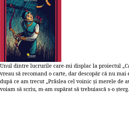
Unul dintre lucrurile care-mi displac la proiectul „C
vreau să recomand o carte, dar descopăr că nu mai e
după ce am trecut „Prâslea cel voinic și merele de au
voiam să scriu, m-am supărat să trebuiască s-o șterg