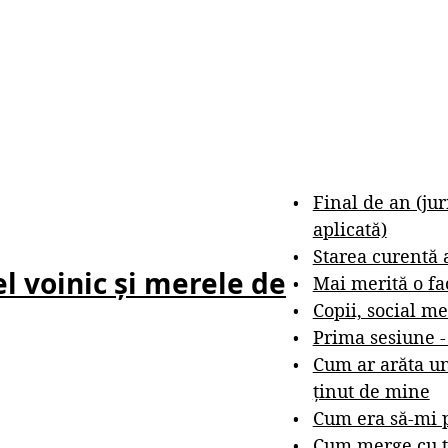
Final de an (ju
aplicată)
Starea curentă 
el voinic și merele de
Mai merită o fa
Copii, social me
Prima sesiune 
Cum ar arăta un
ținut de mine
Cum era să-mi p
Cum merge cu t