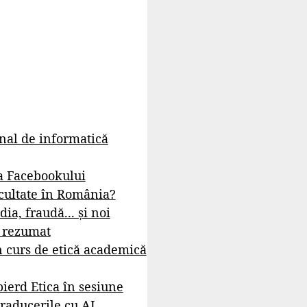
rnal de informatică
a Facebookului
cultate în România?
dia, fraudă... și noi
- rezumat
 curs de etică academică
ierd Etica în sesiune
raducerile cu AI