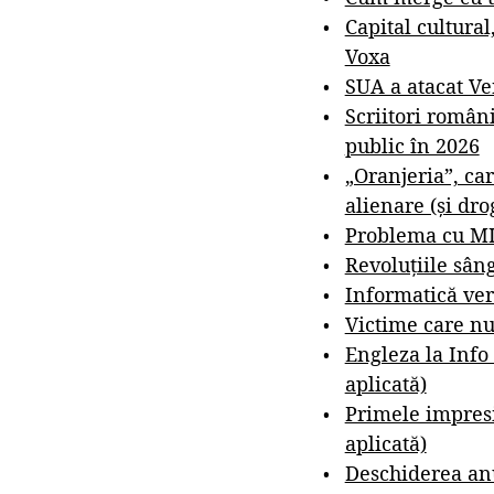
Capital cultural
Voxa
SUA a atacat V
Scriitori român
public în 2026
„Oranjeria”, car
alienare (și dro
Problema cu M
Revoluțiile sân
Informatică ver
Victime care nu
Engleza la Info
aplicată)
Primele impresi
aplicată)
Deschiderea anu