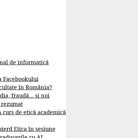
rnal de informatică
a Facebookului
cultate în România?
dia, fraudă... și noi
- rezumat
 curs de etică academică
ierd Etica în sesiune
raducerile cu AI