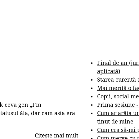
Final de an (ju
aplicată)
Starea curentă 
Mai merită o fa
Copii, social me
Prima sesiune 
k ceva gen „I’m
Cum ar arăta un
tatusul ăla, dar cam asta era
ținut de mine
Cum era să-mi p
Citește mai mult
Cum merge cu t