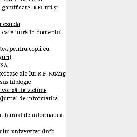
, gamificare, KPI-uri și
enezuela
i care intră în domeniul
tea pentru copii cu
guri)
ISA
geroase ale lui R.F. Kuang
sus filologie
 vor să fie victime
 (jurnal de informatică
i (jurnal de informatică
lui universitar (info