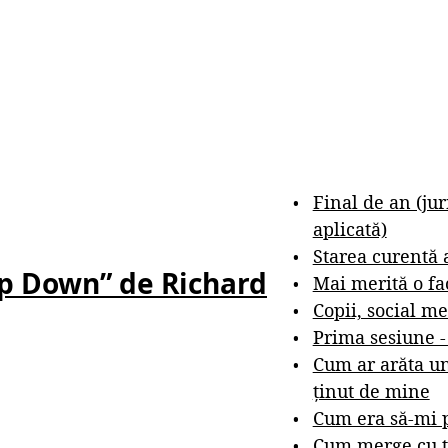
Final de an (ju
aplicată)
Starea curentă 
hip Down” de Richard
Mai merită o fa
Copii, social me
Prima sesiune 
Cum ar arăta un
ținut de mine
Cum era să-mi p
Cum merge cu t