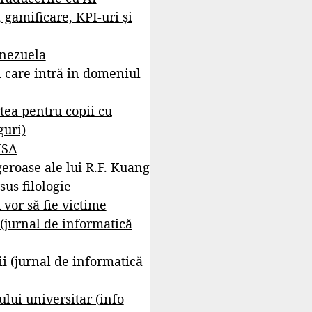
, gamificare, KPI-uri și
enezuela
i care intră în domeniul
tea pentru copii cu
guri)
ISA
geroase ale lui R.F. Kuang
sus filologie
 vor să fie victime
 (jurnal de informatică
i (jurnal de informatică
lui universitar (info