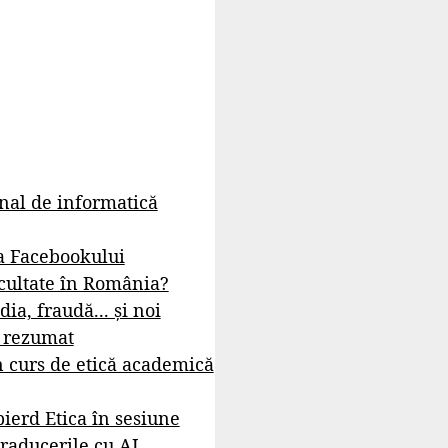
rnal de informatică
a Facebookului
cultate în România?
dia, fraudă... și noi
- rezumat
 curs de etică academică
ierd Etica în sesiune
raducerile cu AI