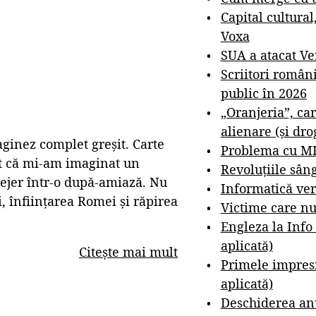
Capital cultural
Voxa
SUA a atacat V
Scriitori român
public în 2026
„Oranjeria”, car
alienare (și dro
aginez complet greșit. Carte
Problema cu M
ent că mi-am imaginat un
Revoluțiile sân
 lejer într-o după-amiază. Nu
Informatică ver
 înființarea Romei și răpirea
Victime care nu
Engleza la Info
aplicată)
Citește mai mult
Primele impresi
aplicată)
Deschiderea anu