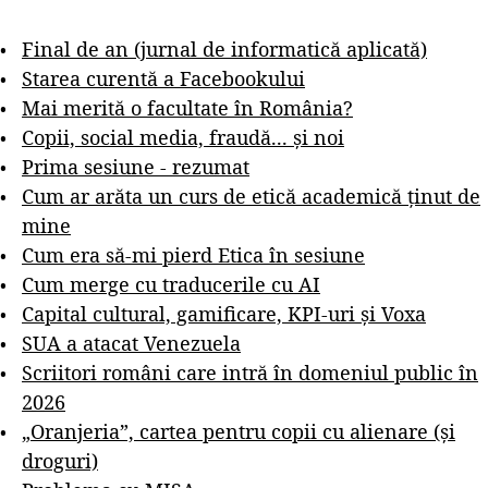
Final de an (jurnal de informatică aplicată)
Starea curentă a Facebookului
Mai merită o facultate în România?
Copii, social media, fraudă... și noi
Prima sesiune - rezumat
Cum ar arăta un curs de etică academică ținut de
mine
Cum era să-mi pierd Etica în sesiune
Cum merge cu traducerile cu AI
Capital cultural, gamificare, KPI-uri și Voxa
SUA a atacat Venezuela
Scriitori români care intră în domeniul public în
2026
„Oranjeria”, cartea pentru copii cu alienare (și
droguri)