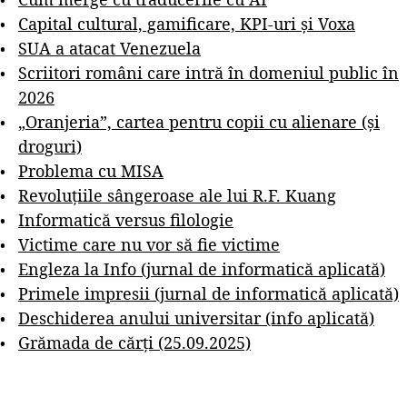
Capital cultural, gamificare, KPI-uri și Voxa
SUA a atacat Venezuela
Scriitori români care intră în domeniul public în
2026
„Oranjeria”, cartea pentru copii cu alienare (și
droguri)
Problema cu MISA
Revoluțiile sângeroase ale lui R.F. Kuang
Informatică versus filologie
Victime care nu vor să fie victime
Engleza la Info (jurnal de informatică aplicată)
Primele impresii (jurnal de informatică aplicată)
Deschiderea anului universitar (info aplicată)
Grămada de cărți (25.09.2025)