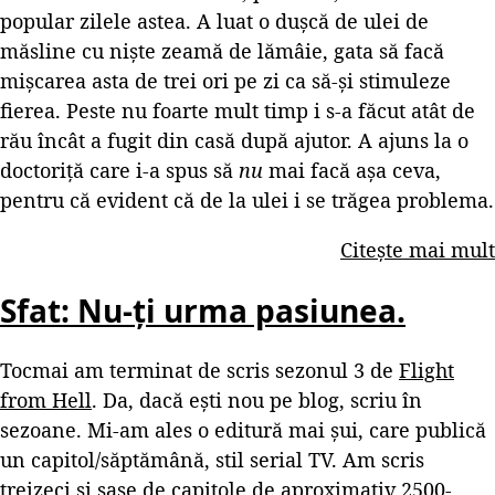
popular zilele astea. A luat o dușcă de ulei de
măsline cu niște zeamă de lămâie, gata să facă
mișcarea asta de trei ori pe zi ca să-și stimuleze
fierea. Peste nu foarte mult timp i s-a făcut atât de
rău încât a fugit din casă după ajutor. A ajuns la o
doctoriță care i-a spus să
nu
mai facă așa ceva,
pentru că evident că de la ulei i se trăgea problema.
Citește mai mult
Sfat: Nu-ți urma pasiunea.
Tocmai am terminat de scris sezonul 3 de
Flight
from Hell
. Da, dacă ești nou pe blog, scriu în
sezoane. Mi-am ales o editură mai șui, care publică
un capitol/săptămână, stil serial TV. Am scris
treizeci și șase de capitole de aproximativ 2500-