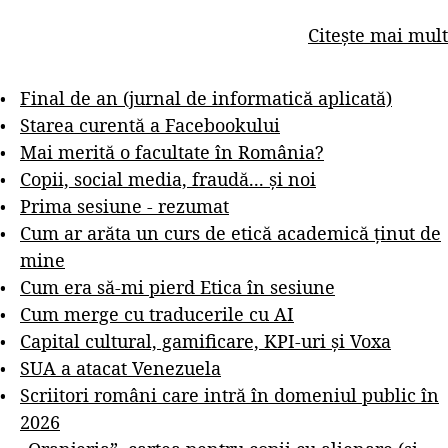
Citește mai mult
Final de an (jurnal de informatică aplicată)
Starea curentă a Facebookului
Mai merită o facultate în România?
Copii, social media, fraudă... și noi
Prima sesiune - rezumat
Cum ar arăta un curs de etică academică ținut de
mine
Cum era să-mi pierd Etica în sesiune
Cum merge cu traducerile cu AI
Capital cultural, gamificare, KPI-uri și Voxa
SUA a atacat Venezuela
Scriitori români care intră în domeniul public în
2026