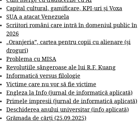
Capital cultural, gamificare, KPI-uri și Voxa
SUA a atacat Venezuela
Scriitori români care intră în domeniul public în
2026
„Oranjeria”, cartea pentru copii cu alienare (și
droguri)
Problema cu MISA
Revoluțiile sângeroase ale lui R.F. Kuang
Informatică versus filologie
Victime care nu vor să fie victime
Engleza la Info (jurnal de informatică aplicată)
Primele impresii (jurnal de informatică aplicată)
Deschiderea anului universitar (info aplicată)
Grămada de cărți (25.09.2025)