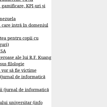
, gamificare, KPI-uri și
enezuela
i care intră în domeniul
tea pentru copii cu
guri)
ISA
geroase ale lui R.F. Kuang
sus filologie
 vor să fie victime
 (jurnal de informatică
i (jurnal de informatică
lui universitar (info