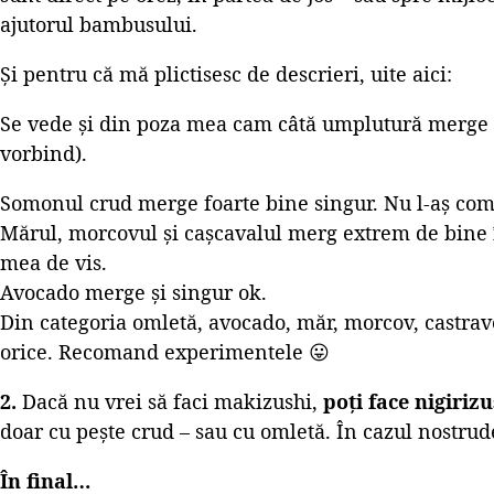
ajutorul bambusului.
Și pentru că mă plictisesc de descrieri, uite aici:
Se vede și din poza mea cam câtă umplutură merge î
vorbind).
Somonul crud merge foarte bine singur. Nu l-aș com
Mărul, morcovul și cașcavalul merg extrem de bine
mea de vis.
Avocado merge și singur ok.
Din categoria omletă, avocado, măr, morcov, castra
orice. Recomand experimentele 😛
2.
Dacă nu vrei să faci makizushi,
poți face nigirizu
doar cu pește crud – sau cu omletă. În cazul nostrud
În final…