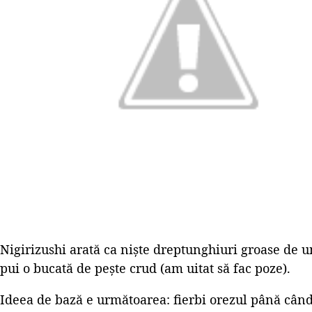
Nigirizushi arată ca niște dreptunghiuri groase de u
pui o bucată de pește crud (am uitat să fac poze).
Ideea de bază e următoarea: fierbi orezul până cân