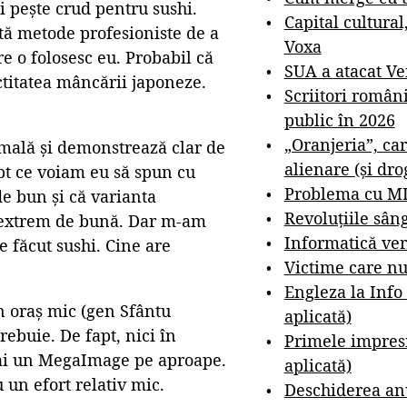
ai pește crud pentru sushi.
Capital cultural
tă metode profesioniste de a
Voxa
re o folosesc eu. Probabil că
SUA a atacat V
titatea mâncării japoneze.
Scriitori român
public în 2026
„Oranjeria”, car
rmală și demonstrează clar de
alienare (și dro
pt ce voiam eu să spun cu
Problema cu M
e bun și că varianta
Revoluțiile sân
e extrem de bună. Dar m-am
Informatică ver
e făcut sushi. Cine are
Victime care nu
Engleza la Info
n oraș mic (gen Sfântu
aplicată)
rebuie. De fapt, nici în
Primele impresi
ă ai un MegaImage pe aproape.
aplicată)
 un efort relativ mic.
Deschiderea anu