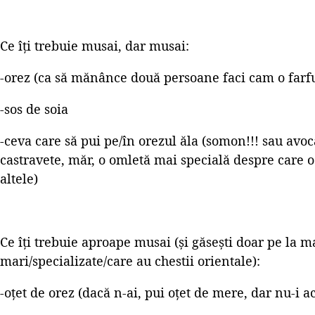
Ce îți trebuie musai, dar musai:
-orez (ca să mănânce două persoane faci cam o farfu
-sos de soia
-ceva care să pui pe/în orezul ăla (somon!!! sau avo
castravete, măr, o omletă mai specială despre care 
altele)
Ce îți trebuie aproape musai (și găsești doar pe la 
mari/specializate/care au chestii orientale):
-oțet de orez (dacă n-ai, pui oțet de mere, dar nu-i a