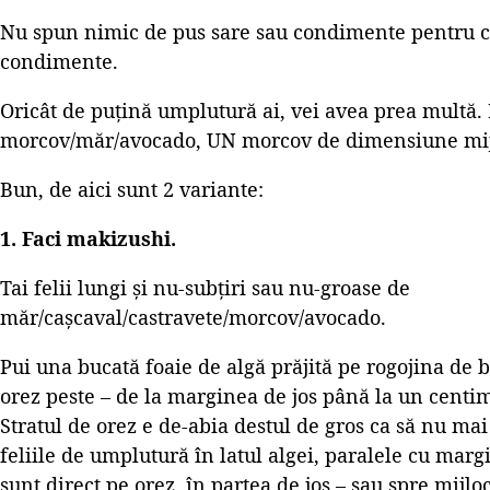
Nu spun nimic de pus sare sau condimente pentru c
condimente.
Oricât de puțină umplutură ai, vei avea prea multă. 
morcov/măr/avocado, UN morcov de dimensiune mijl
Bun, de aici sunt 2 variante:
1. Faci makizushi.
Tai felii lungi și nu-subțiri sau nu-groase de
măr/cașcaval/castravete/morcov/avocado.
Pui una bucată foaie de algă prăjită pe rogojina de 
orez peste – de la marginea de jos până la un centi
Stratul de orez e de-abia destul de gros ca să nu mai
feliile de umplutură în latul algei, paralele cu marg
sunt direct pe orez, în partea de jos – sau spre mijlo