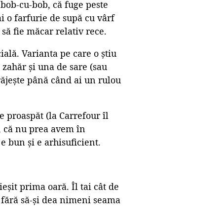
t bob-cu-bob, că fuge peste
ai o farfurie de supă cu vârf
 să fie măcar relativ rece.
ială. Varianta pe care o știu
 zahăr și una de sare (sau
prăjește până când ai un rulou
 proaspăt (la Carrefour îl
i, că nu prea avem în
 bun și e arhisuficient.
eșit prima oară. Îl tai cât de
i fără să-și dea nimeni seama