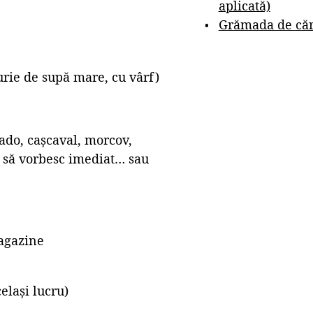
aplicată)
Grămada de cărț
rie de supă mare, cu vârf)
cado, cașcaval, morcov,
o să vorbesc imediat… sau
magazine
celași lucru)