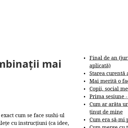
Final de an (ju
mbinații mai
aplicată)
Starea curentă 
Mai merită o fa
Copii, social me
Prima sesiune 
Cum ar arăta un
ținut de mine
 exact cum se face sushi-ul
Cum era să-mi p
lețe cu instrucțiuni (ca idee,
Cum merge cu t