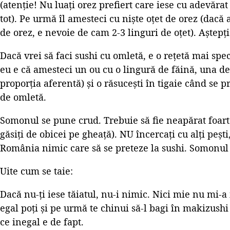
(atenție! Nu luați orez prefiert care iese cu adevăra
tot). Pe urmă îl amesteci cu niște oțet de orez (dacă 
de orez, e nevoie de cam 2-3 linguri de oțet). Aștepți
Dacă vrei să faci sushi cu omletă, e o rețetă mai spec
eu e că amesteci un ou cu o lingură de făină, una de
proporția aferentă) și o răsucești în tigaie când se 
de omletă.
Somonul se pune crud. Trebuie să fie neapărat foarte
găsiți de obicei pe gheață). NU încercați cu alți peșt
România nimic care să se preteze la sushi. Somonul e
Uite cum se taie:
Dacă nu-ți iese tăiatul, nu-i nimic. Nici mie nu mi-a i
egal poți și pe urmă te chinui să-l bagi în makizush
ce inegal e de fapt.