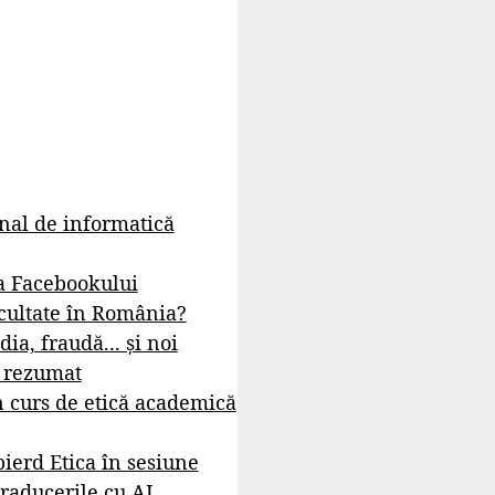
rnal de informatică
a Facebookului
cultate în România?
dia, fraudă... și noi
- rezumat
 curs de etică academică
ierd Etica în sesiune
raducerile cu AI