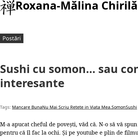
Roxana-Mălina Chirilă
Postări
Sushi cu somon… sau co
interesante
Tags:
Mancare Buna
Nu Mai Scriu Retete in Viata Mea.
Somon
Sushi
M-a apucat cheful de povești, văd că. N-o să vă spun
pentru că îl fac la ochi. Și pe youtube e plin de filmu