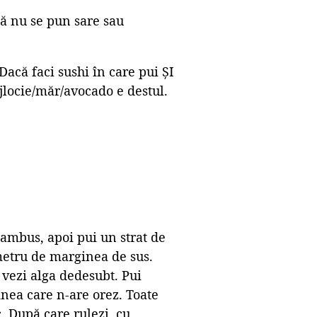
ă nu se pun sare sau
Dacă faci sushi în care pui ȘI
ocie/măr/avocado e destul.
bambus, apoi pui un strat de
metru de marginea de sus.
 vezi alga dedesubt. Pui
inea care n-are orez. Toate
c. După care rulezi, cu