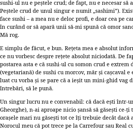
sushi-ul nu e peștele crud; de fapt, nu e necesar să 
Peștele crud de unul singur e numit „sashimi”). Exis
face sushi – a mea nu e deloc profi, e doar cea pe ca
în curând or să apară unii să-mi spună că omor sanc
Mă rog.
E simplu de făcut, e bun. Rețeta mea e absolut info
ce nu vorbesc despre rețete absolut niciodată. De fa
postarea asta e că sushi-ul cu somon crud e extrem d
(vegetariană) de sushi cu morcov, măr și cașcaval 
luat cu vorba și se pare că a ieșit un mini-ghid vag d
întrebări, să le pună.
Un singur lucru nu e convenabil: că dacă ești într-u
Gheorghe), n-ai aproape nicio șansă să găsești ce-ți t
orașele mari nu găsești tot ce îți trebuie decât dac
Norocul meu că pot trece pe la Carrefour sau Real cu