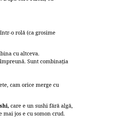
ntr-o rolă (ca grosime
bina cu altceva.
 împreună. Sunt combinația
vete, cam orice merge cu
shi,
care e un sushi fără algă,
e mai jos e cu somon crud.