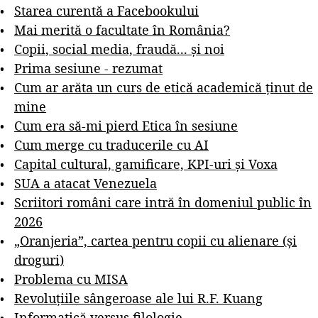
Starea curentă a Facebookului
Mai merită o facultate în România?
Copii, social media, fraudă... și noi
Prima sesiune - rezumat
Cum ar arăta un curs de etică academică ținut de
mine
Cum era să-mi pierd Etica în sesiune
Cum merge cu traducerile cu AI
Capital cultural, gamificare, KPI-uri și Voxa
SUA a atacat Venezuela
Scriitori români care intră în domeniul public în
2026
„Oranjeria”, cartea pentru copii cu alienare (și
droguri)
Problema cu MISA
Revoluțiile sângeroase ale lui R.F. Kuang
Informatică versus filologie