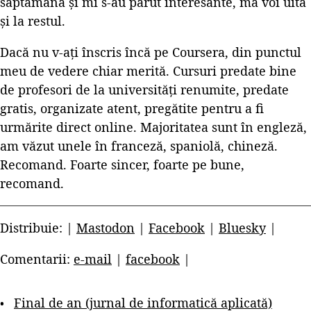
săptămână și mi s-au părut interesante, mă voi uita
și la restul.
Dacă nu v-ați înscris încă pe Coursera, din punctul
meu de vedere chiar merită. Cursuri predate bine
de profesori de la universități renumite, predate
gratis, organizate atent, pregătite pentru a fi
urmărite direct online. Majoritatea sunt în engleză,
am văzut unele în franceză, spaniolă, chineză.
Recomand. Foarte sincer, foarte pe bune,
recomand.
Distribuie: |
Mastodon
|
Facebook
|
Bluesky
|
Comentarii:
e-mail
|
facebook
|
Final de an (jurnal de informatică aplicată)