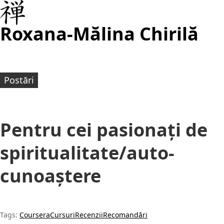
Roxana-Mălina Chirilă
Postări
Pentru cei pasionați de
spiritualitate/auto-
cunoaștere
Tags:
Coursera
Cursuri
Recenzii
Recomandări