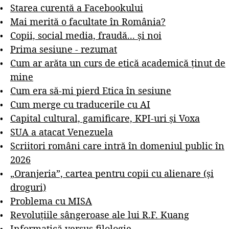
Starea curentă a Facebookului
Mai merită o facultate în România?
Copii, social media, fraudă... și noi
Prima sesiune - rezumat
Cum ar arăta un curs de etică academică ținut de
mine
Cum era să-mi pierd Etica în sesiune
Cum merge cu traducerile cu AI
Capital cultural, gamificare, KPI-uri și Voxa
SUA a atacat Venezuela
Scriitori români care intră în domeniul public în
2026
„Oranjeria”, cartea pentru copii cu alienare (și
droguri)
Problema cu MISA
Revoluțiile sângeroase ale lui R.F. Kuang
Informatică versus filologie