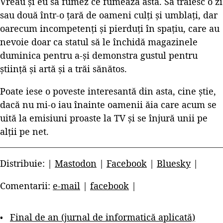
Vreau și eu să fumez ce fumează ăsta. Să trăiesc o zi
sau două într-o țară de oameni culți și umblați, dar
oarecum incompetenți și pierduți în spațiu, care au
nevoie doar ca statul să le închidă magazinele
duminica pentru a-și demonstra gustul pentru
știință și artă și a trăi sănătos.
Poate iese o poveste interesantă din asta, cine știe,
dacă nu mi-o iau înainte oamenii ăia care acum se
uită la emisiuni proaste la TV și se înjură unii pe
alții pe net.
Distribuie: |
Mastodon
|
Facebook
|
Bluesky
|
Comentarii:
e-mail
|
facebook
|
Final de an (jurnal de informatică aplicată)