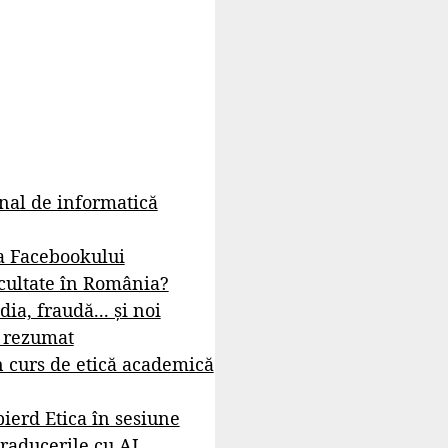
rnal de informatică
a Facebookului
cultate în România?
dia, fraudă... și noi
- rezumat
 curs de etică academică
ierd Etica în sesiune
raducerile cu AI