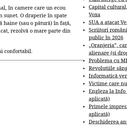
Capital cultural
mal, în camere care un ecou
Voxa
n sunet. O draperie în spate
SUA a atacat V
ă haine (sau o pătură) în față,
Scriitori român
cat, rezolvă o mare parte din
public în 2026
„Oranjeria”, car
ai confortabil.
alienare (și dro
Problema cu M
Revoluțiile sân
Informatică ver
Victime care nu
Engleza la Info
aplicată)
Primele impresi
aplicată)
Deschiderea anu