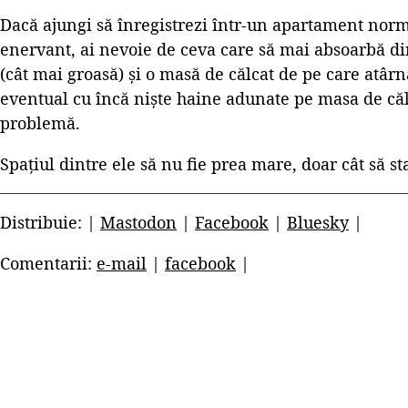
Dacă ajungi să înregistrezi într-un apartament nor
enervant, ai nevoie de ceva care să mai absoarbă di
(cât mai groasă) și o masă de călcat de pe care atârn
eventual cu încă niște haine adunate pe masa de căl
problemă.
Spațiul dintre ele să nu fie prea mare, doar cât să st
Distribuie: |
Mastodon
|
Facebook
|
Bluesky
|
Comentarii:
e-mail
|
facebook
|