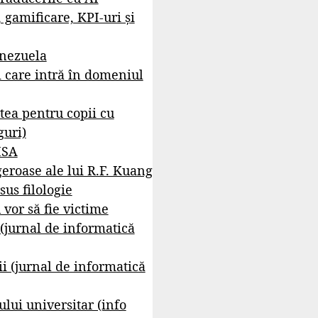
, gamificare, KPI-uri și
enezuela
i care intră în domeniul
tea pentru copii cu
guri)
ISA
geroase ale lui R.F. Kuang
sus filologie
 vor să fie victime
 (jurnal de informatică
i (jurnal de informatică
lui universitar (info