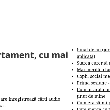
Final de an (ju
artament, cu mai
aplicată)
Starea curentă 
Mai merită o fa
Copii, social me
Prima sesiune 
Cum ar arăta un
ținut de mine
re înregistrează cărți audio
Cum era să-mi p
eva…
Cum merge cu t