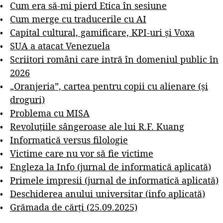
Cum era să-mi pierd Etica în sesiune
Cum merge cu traducerile cu AI
Capital cultural, gamificare, KPI-uri și Voxa
SUA a atacat Venezuela
Scriitori români care intră în domeniul public în
2026
„Oranjeria”, cartea pentru copii cu alienare (și
droguri)
Problema cu MISA
Revoluțiile sângeroase ale lui R.F. Kuang
Informatică versus filologie
Victime care nu vor să fie victime
Engleza la Info (jurnal de informatică aplicată)
Primele impresii (jurnal de informatică aplicată)
Deschiderea anului universitar (info aplicată)
Grămada de cărți (25.09.2025)