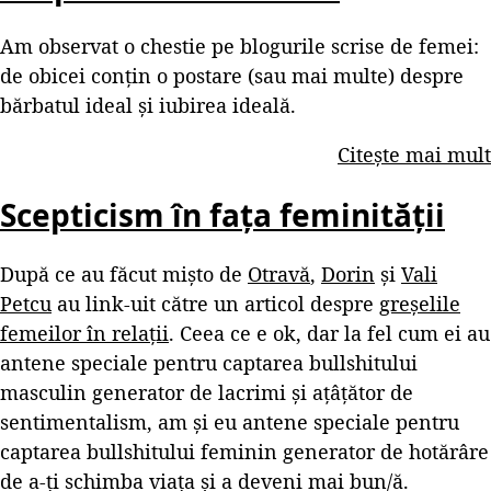
Am observat o chestie pe blogurile scrise de femei:
de obicei conțin o postare (sau mai multe) despre
bărbatul ideal și iubirea ideală.
Citește mai mult
Scepticism în fața feminității
După ce au făcut mișto de
Otravă
,
Dorin
și
Vali
Petcu
au link-uit către un articol despre
greșelile
femeilor în relații
. Ceea ce e ok, dar la fel cum ei au
antene speciale pentru captarea bullshitului
masculin generator de lacrimi și ațâțător de
sentimentalism, am și eu antene speciale pentru
captarea bullshitului feminin generator de hotărâre
de a-ți schimba viața și a deveni mai bun/ă.