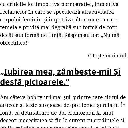
cu criticile lor împotriva pornografiei, împotriva
reclamelor în care se speculează atractivitatea
corpului feminin și împotriva altor zone în care
femeia e privită mai degrabă sub formă de corp
decât sub formă de ființă. Răspunsul lor: „Nu mă
obiectifica!”
Citește mai mult
„Iubirea mea, zâmbește-mi! Și
desfă picioarele.”
Am câteva hobby-uri mai șui, printre care cititul de
articole și texte siropoase despre femei și relații. În
fond, ca deținătoare de doi cromozomi X, simt
deseori necesitatea să fiu la curent cu credințele și
ideile
religioase
exprimate clar, concis și plin de