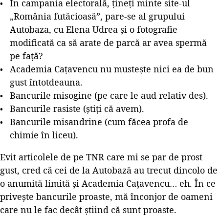
În campania electorală, țineți minte site-ul
„România futăcioasă”, pare-se al grupului
Autobaza, cu Elena Udrea și o fotografie
modificată ca să arate de parcă ar avea spermă
pe față?
Academia Cațavencu nu mustește nici ea de bun
gust întotdeauna.
Bancurile misogine (pe care le aud relativ des).
Bancurile rasiste (știți că avem).
Bancurile misandrine (cum făcea profa de
chimie în liceu).
Evit articolele de pe TNR care mi se par de prost
gust, cred că cei de la Autobază au trecut dincolo de
o anumită limită și Academia Cațavencu… eh. În ce
privește bancurile proaste, mă înconjor de oameni
care nu le fac decât știind că sunt proaste.