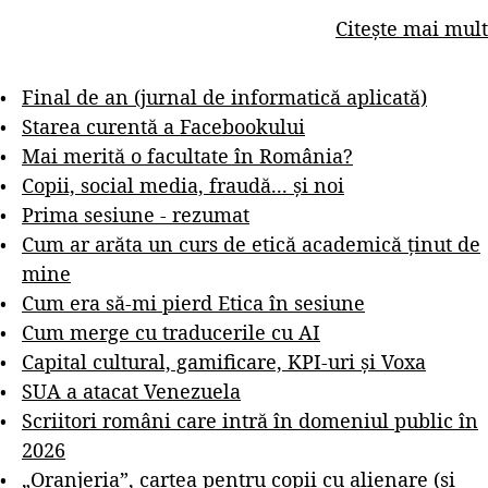
Citește mai mult
Final de an (jurnal de informatică aplicată)
Starea curentă a Facebookului
Mai merită o facultate în România?
Copii, social media, fraudă... și noi
Prima sesiune - rezumat
Cum ar arăta un curs de etică academică ținut de
mine
Cum era să-mi pierd Etica în sesiune
Cum merge cu traducerile cu AI
Capital cultural, gamificare, KPI-uri și Voxa
SUA a atacat Venezuela
Scriitori români care intră în domeniul public în
2026
„Oranjeria”, cartea pentru copii cu alienare (și