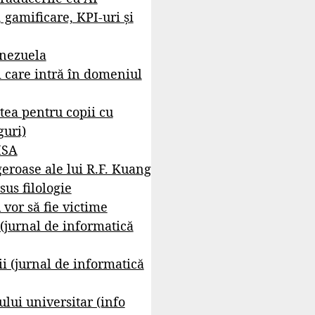
, gamificare, KPI-uri și
enezuela
i care intră în domeniul
tea pentru copii cu
guri)
ISA
geroase ale lui R.F. Kuang
sus filologie
 vor să fie victime
 (jurnal de informatică
i (jurnal de informatică
lui universitar (info