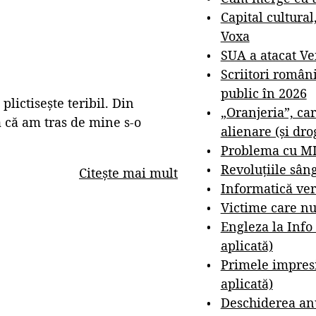
Capital cultural
Voxa
SUA a atacat V
Scriitori român
public în 2026
 plictisește teribil. Din
„Oranjeria”, car
șa că am tras de mine s-o
alienare (și dro
Problema cu M
Revoluțiile sân
Citește mai mult
Informatică ver
Victime care nu
Engleza la Info
aplicată)
Primele impresi
aplicată)
Deschiderea anu