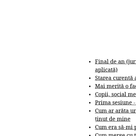
Final de an (ju
aplicată)
Starea curentă 
Mai merită o fa
Copii, social me
Prima sesiune 
Cum ar arăta un
ținut de mine
Cum era să-mi p
Cum merge cu t