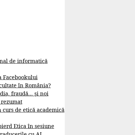
rnal de informatică
a Facebookului
cultate în România?
dia, fraudă... și noi
- rezumat
 curs de etică academică
ierd Etica în sesiune
raducerile cu AI