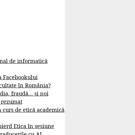
rnal de informatică
a Facebookului
cultate în România?
dia, fraudă... și noi
- rezumat
 curs de etică academică
ierd Etica în sesiune
raducerile cu AI