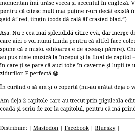
momentan îmi urăsc vocea și accentul în engleză. Vo
pentru că citesc mult mai puține r-uri decât există î
șeid ăf red, tingin toods dă cală ăf crasted blad.”)
Așa. Nu e cea mai splendidă citire evă, dar merge de
care aici o voi numi Linda pentru că altfel face co
spune că e mișto. editoarea e de aceeași părere). Che
au pus niște muzică la început și la final de capitol 
în care ți se pare că auzi tobe în caverne și lupii te
zidurilor. E perfectă 😀
În curând o să am și o copertă (mi-au arătat deja o va
Am deja 2 capitole care au trecut prin piguleala edit
coadă și scriu de zor la capitolul, pentru că mă pri
Distribuie: |
Mastodon
|
Facebook
|
Bluesky
|