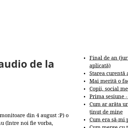
Final de an (ju
audio de la
aplicată)
Starea curentă 
Mai merită o fa
Copii, social me
Prima sesiune 
Cum ar arăta un
ținut de mine
monitoare din 4 august :P) o
Cum era să-mi p
u (între noi fie vorba,
Cum merge cu t