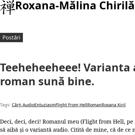
Roxana-Mălina Chirilă
Postări
Teeheheeheee! Varianta 
roman sună bine.
Tags:
Cărți Audio
Entuziasm
Flight From Hell
Roman
Roxana Kiril
Deci, deci, deci! Romanul meu (Flight from Hell, pe 
să aibă și o variantă audio. Citită de mine, că de ce n