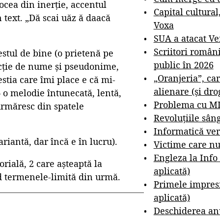
cea din inerție, accentul
Capital cultural
n text. „Dă scai uăz ă daacă
Voxa
SUA a atacat V
Scriitori român
stul de bine (o prietenă pe
public în 2026
lecție de nume și pseudonime,
„Oranjeria”, car
stia care îmi place e că mi-
alienare (și dro
– o melodie întunecată, lentă,
Problema cu M
 urmăresc din spatele
Revoluțiile sân
Informatică ver
riantă, dar încă e în lucru).
Victime care nu
Engleza la Info
orială, 2 care așteaptă la
aplicată)
nd termenele-limită din urmă.
Primele impresi
aplicată)
Deschiderea anu