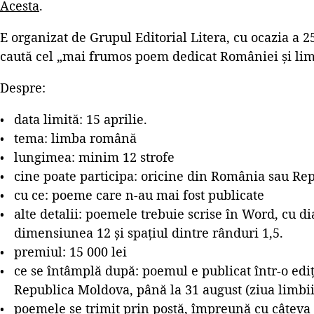
Acesta
.
E organizat de Grupul Editorial Litera, cu ocazia a 25 
caută cel „mai frumos poem dedicat României și li
Despre:
data limită: 15 aprilie.
tema: limba română
lungimea: minim 12 strofe
cine poate participa: oricine din România sau R
cu ce: poeme care n-au mai fost publicate
alte detalii: poemele trebuie scrise în Word, cu dia
dimensiunea 12 și spațiul dintre rânduri 1,5.
premiul: 15 000 lei
ce se întâmplă după: poemul e publicat într-o ediț
Republica Moldova, până la 31 august (ziua limbi
poemele se trimit prin poștă, împreună cu câteva 