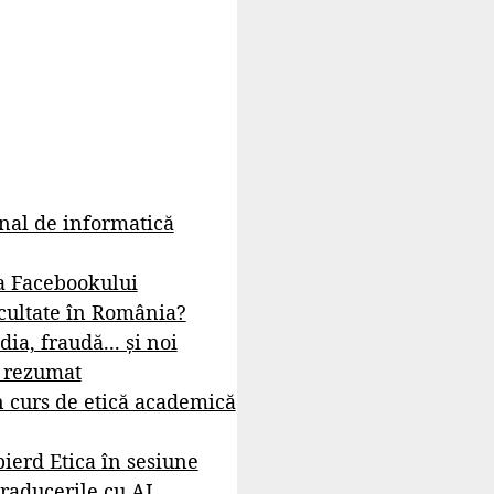
rnal de informatică
a Facebookului
cultate în România?
dia, fraudă... și noi
- rezumat
 curs de etică academică
ierd Etica în sesiune
raducerile cu AI