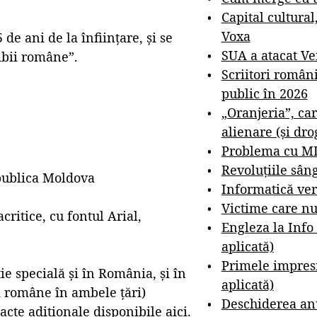
Capital cultural
Voxa
de ani de la înființare, și se
SUA a atacat V
mbii române”.
Scriitori român
public în 2026
„Oranjeria”, car
alienare (și dro
Problema cu M
Revoluțiile sân
epublica Moldova
Informatică ver
Victime care nu
critice, cu fontul Arial,
Engleza la Info
aplicată)
Primele impresi
ie specială și în România, și în
aplicată)
i române în ambele țări)
Deschiderea anu
acte adiționale disponibile
aici
.