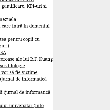
, gamificare, KPI-uri și
enezuela
i care intră în domeniul
tea pentru copii cu
guri)
ISA
geroase ale lui R.F. Kuang
sus filologie
 vor să fie victime
 (jurnal de informatică
i (jurnal de informatică
lui universitar (info