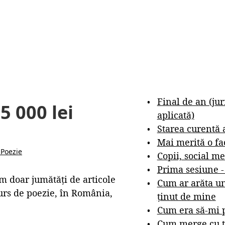
Final de an (ju
5 000 lei
aplicată)
Starea curentă 
Mai merită o fa
ă
Poezie
Copii, social me
Prima sesiune 
 am doar jumătăți de articole
Cum ar arăta un
urs de poezie, în România,
ținut de mine
Cum era să-mi p
Cum merge cu t