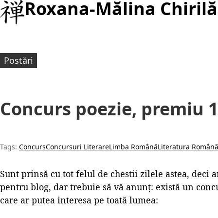
Roxana-Mălina Chirilă
Postări
Concurs poezie, premiu 1
Tags:
Concurs
Concursuri Literare
Limba Română
Literatura Român
Sunt prinsă cu tot felul de chestii zilele astea, deci
pentru blog, dar trebuie să vă anunț: există un conc
care ar putea interesa pe toată lumea: