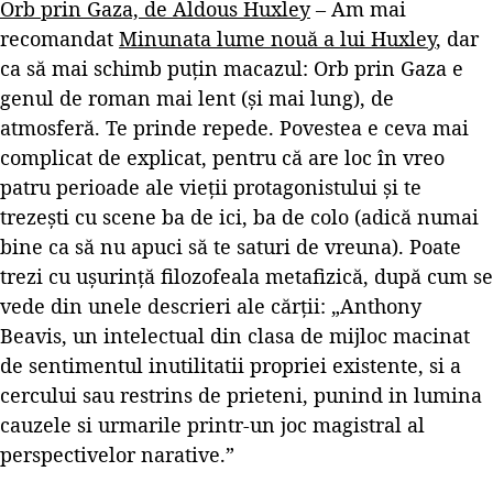
Orb prin Gaza, de Aldous Huxley
– Am mai
recomandat
Minunata lume nouă a lui Huxley
, dar
ca să mai schimb puțin macazul: Orb prin Gaza e
genul de roman mai lent (și mai lung), de
atmosferă. Te prinde repede. Povestea e ceva mai
complicat de explicat, pentru că are loc în vreo
patru perioade ale vieții protagonistului și te
trezești cu scene ba de ici, ba de colo (adică numai
bine ca să nu apuci să te saturi de vreuna). Poate
trezi cu ușurință filozofeala metafizică, după cum se
vede din unele descrieri ale cărții: „Anthony
Beavis, un intelectual din clasa de mijloc macinat
de sentimentul inutilitatii propriei existente, si a
cercului sau restrins de prieteni, punind in lumina
cauzele si urmarile printr‑un joc magistral al
perspectivelor narative.”