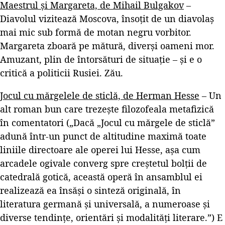
Maestrul și Margareta, de Mihail Bulgakov
–
Diavolul vizitează Moscova, însoțit de un diavolaș
mai mic sub formă de motan negru vorbitor.
Margareta zboară pe mătură, diverși oameni mor.
Amuzant, plin de întorsături de situație – și e o
critică a politicii Rusiei. Zău.
Jocul cu mărgelele de sticlă, de Herman Hesse
– Un
alt roman bun care trezește filozofeala metafizică
în comentatori („Dacă „Jocul cu mărgele de sticlă”
adună într-un punct de altitudine maximă toate
liniile directoare ale operei lui Hesse, aşa cum
arcadele ogivale converg spre creştetul bolţii de
catedrală gotică, această operă în ansamblul ei
realizează ea însăşi o sinteză originală, în
literatura germană şi universală, a numeroase şi
diverse tendinţe, orientări şi modalităţi literare.”) E