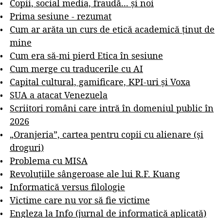
Copii, social media, fraudă... și noi
Prima sesiune - rezumat
Cum ar arăta un curs de etică academică ținut de
mine
Cum era să-mi pierd Etica în sesiune
Cum merge cu traducerile cu AI
Capital cultural, gamificare, KPI-uri și Voxa
SUA a atacat Venezuela
Scriitori români care intră în domeniul public în
2026
„Oranjeria”, cartea pentru copii cu alienare (și
droguri)
Problema cu MISA
Revoluțiile sângeroase ale lui R.F. Kuang
Informatică versus filologie
Victime care nu vor să fie victime
Engleza la Info (jurnal de informatică aplicată)