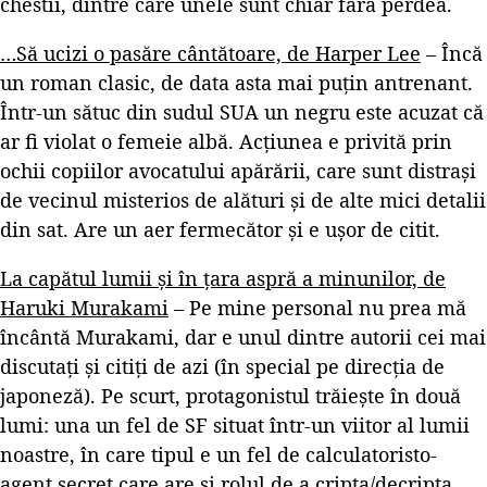
chestii, dintre care unele sunt chiar fără perdea.
…Să ucizi o pasăre cântătoare, de Harper Lee
– Încă
un roman clasic, de data asta mai puțin antrenant.
Într-un sătuc din sudul SUA un negru este acuzat că
ar fi violat o femeie albă. Acțiunea e privită prin
ochii copiilor avocatului apărării, care sunt distrași
de vecinul misterios de alături și de alte mici detalii
din sat. Are un aer fermecător și e ușor de citit.
La capătul lumii și în țara aspră a minunilor, de
Haruki Murakami
– Pe mine personal nu prea mă
încântă Murakami, dar e unul dintre autorii cei mai
discutați și citiți de azi (în special pe direcția de
japoneză). Pe scurt, protagonistul trăiește în două
lumi: una un fel de SF situat într-un viitor al lumii
noastre, în care tipul e un fel de calculatoristo-
agent secret care are și rolul de a cripta/decripta