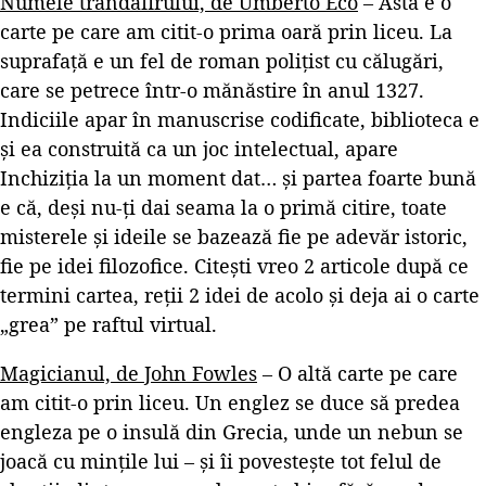
Numele trandafirului, de Umberto Eco
– Asta e o
carte pe care am citit-o prima oară prin liceu. La
suprafață e un fel de roman polițist cu călugări,
care se petrece într-o mănăstire în anul 1327.
Indiciile apar în manuscrise codificate, biblioteca e
și ea construită ca un joc intelectual, apare
Inchiziția la un moment dat… și partea foarte bună
e că, deși nu-ți dai seama la o primă citire, toate
misterele și ideile se bazează fie pe adevăr istoric,
fie pe idei filozofice. Citești vreo 2 articole după ce
termini cartea, reții 2 idei de acolo și deja ai o carte
„grea” pe raftul virtual.
Magicianul, de John Fowles
– O altă carte pe care
am citit-o prin liceu. Un englez se duce să predea
engleza pe o insulă din Grecia, unde un nebun se
joacă cu mințile lui – și îi povestește tot felul de