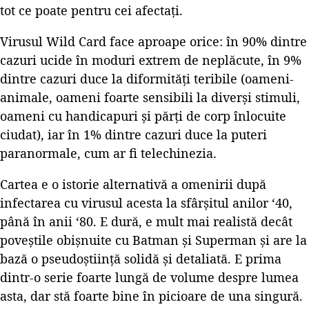
tot ce poate pentru cei afectați.
Virusul Wild Card face aproape orice: în 90% dintre
cazuri ucide în moduri extrem de neplăcute, în 9%
dintre cazuri duce la diformități teribile (oameni-
animale, oameni foarte sensibili la diverși stimuli,
oameni cu handicapuri și părți de corp înlocuite
ciudat), iar în 1% dintre cazuri duce la puteri
paranormale, cum ar fi telechinezia.
Cartea e o istorie alternativă a omenirii după
infectarea cu virusul acesta la sfârșitul anilor ‘40,
până în anii ‘80. E dură, e mult mai realistă decât
poveștile obișnuite cu Batman și Superman și are la
bază o pseudoștiință solidă și detaliată. E prima
dintr-o serie foarte lungă de volume despre lumea
asta, dar stă foarte bine în picioare de una singură.