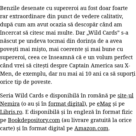
Benzile desenate cu supereroi au fost doar foarte
rar extraordinare din punct de vedere calitativ,
după cum am avut ocazia să descopăr când am
încercat să citesc mai multe. Dar „Wild Cards” s-a
născut pe undeva tocmai din dorința de a avea
povești mai mișto, mai coerente și mai bune cu
supereroi, ceea ce înseamnă că e un volum perfect
când vrei să citești despre Captain America sau X-
Men, de exemplu, dar nu mai ai 10 ani ca să suporți
orice tip de poveste.
Seria Wild Cards e disponibilă în română pe
site-ul
Nemira
(o au și în
format digital
), pe
eMag
și pe
Libris.ro
. E disponibilă și în engleză în format fizic
pe
Bookdepository.com
(au livrare gratuită la orice
carte) și în format digital pe
Amazon.com
.