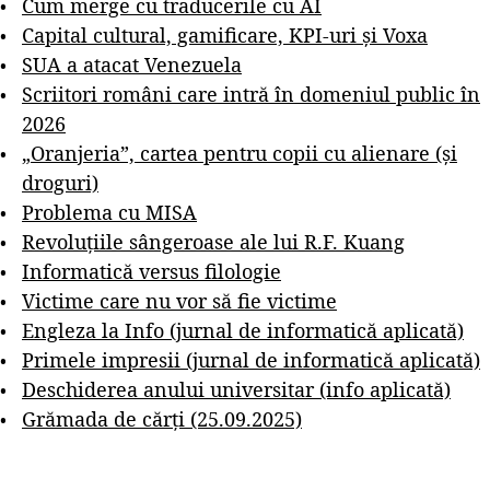
Cum merge cu traducerile cu AI
Capital cultural, gamificare, KPI-uri și Voxa
SUA a atacat Venezuela
Scriitori români care intră în domeniul public în
2026
„Oranjeria”, cartea pentru copii cu alienare (și
droguri)
Problema cu MISA
Revoluțiile sângeroase ale lui R.F. Kuang
Informatică versus filologie
Victime care nu vor să fie victime
Engleza la Info (jurnal de informatică aplicată)
Primele impresii (jurnal de informatică aplicată)
Deschiderea anului universitar (info aplicată)
Grămada de cărți (25.09.2025)