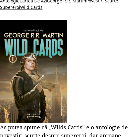
Antologie
Cartea De Azi
George R.R. Martin
Povestiri Scurte
Supereroi
Wild Cards
Aș putea spune că „Wilds Cards” e o antologie de
povestiri scurte despre supereroi, dar aproape