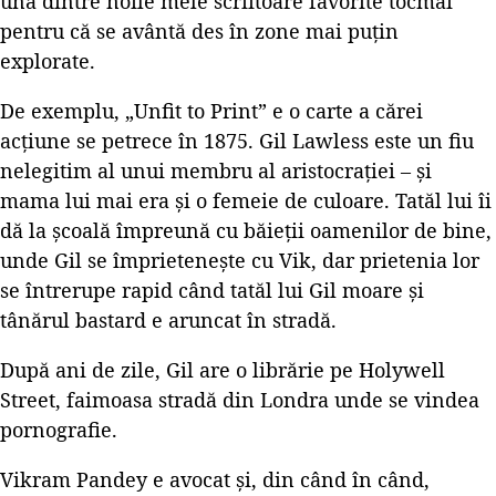
una dintre noile mele scriitoare favorite tocmai
pentru că se avântă des în zone mai puțin
explorate.
De exemplu, „Unfit to Print” e o carte a cărei
acțiune se petrece în 1875. Gil Lawless este un fiu
nelegitim al unui membru al aristocrației – și
mama lui mai era și o femeie de culoare. Tatăl lui îi
dă la școală împreună cu băieții oamenilor de bine,
unde Gil se împrietenește cu Vik, dar prietenia lor
se întrerupe rapid când tatăl lui Gil moare și
tânărul bastard e aruncat în stradă.
După ani de zile, Gil are o librărie pe Holywell
Street, faimoasa stradă din Londra unde se vindea
pornografie.
Vikram Pandey e avocat și, din când în când,