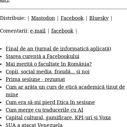
Distribuie: |
Mastodon
|
Facebook
|
Bluesky
|
Comentarii:
e-mail
|
facebook
|
Final de an (jurnal de informatică aplicată)
Starea curentă a Facebookului
Mai merită o facultate în România?
Copii, social media, fraudă... și noi
Prima sesiune - rezumat
Cum ar arăta un curs de etică academică ținut de
mine
Cum era să-mi pierd Etica în sesiune
Cum merge cu traducerile cu AI
Capital cultural, gamificare, KPI-uri și Voxa
SUA a atacat Venezuela