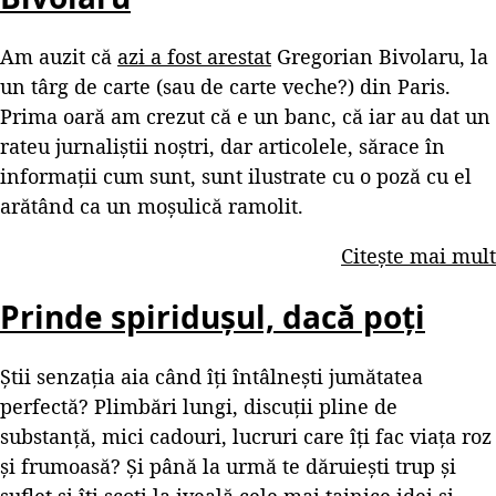
Am auzit că
azi a fost arestat
Gregorian Bivolaru, la
un târg de carte (sau de carte veche?) din Paris.
Prima oară am crezut că e un banc, că iar au dat un
rateu jurnaliștii noștri, dar articolele, sărace în
informații cum sunt, sunt ilustrate cu o poză cu el
arătând ca un moșulică ramolit.
Citește mai mult
Prinde spiridușul, dacă poți
Știi senzația aia când îți întâlnești jumătatea
perfectă? Plimbări lungi, discuții pline de
substanță, mici cadouri, lucruri care îți fac viața roz
și frumoasă? Și până la urmă te dăruiești trup și