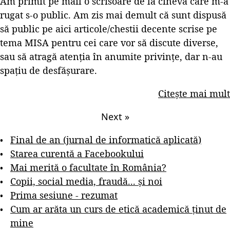
Am primit pe mail o scrisoare de la cineva care m-a
rugat s-o public. Am zis mai demult că sunt dispusă
să public pe aici articole/chestii decente scrise pe
tema MISA pentru cei care vor să discute diverse,
sau să atragă atenția în anumite privințe, dar n-au
spațiu de desfășurare.
Citește mai mult
Next
»
Final de an (jurnal de informatică aplicată)
Starea curentă a Facebookului
Mai merită o facultate în România?
Copii, social media, fraudă... și noi
Prima sesiune - rezumat
Cum ar arăta un curs de etică academică ținut de
mine