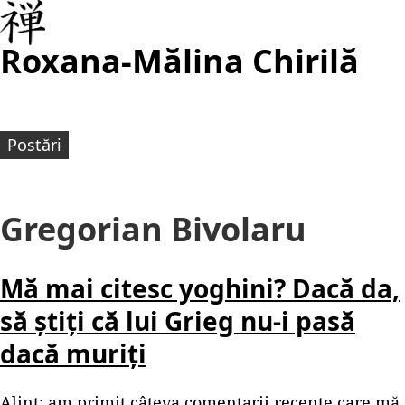
Roxana-Mălina Chirilă
Postări
Gregorian Bivolaru
Mă mai citesc yoghini? Dacă da,
să știți că lui Grieg nu-i pasă
dacă muriți
Alint; am primit câteva comentarii recente care mă