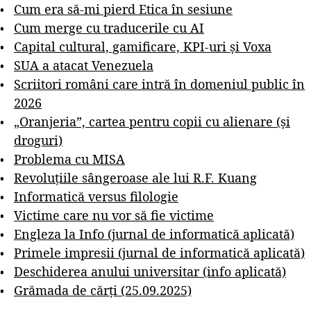
Cum era să-mi pierd Etica în sesiune
Cum merge cu traducerile cu AI
Capital cultural, gamificare, KPI-uri și Voxa
SUA a atacat Venezuela
Scriitori români care intră în domeniul public în
2026
„Oranjeria”, cartea pentru copii cu alienare (și
droguri)
Problema cu MISA
Revoluțiile sângeroase ale lui R.F. Kuang
Informatică versus filologie
Victime care nu vor să fie victime
Engleza la Info (jurnal de informatică aplicată)
Primele impresii (jurnal de informatică aplicată)
Deschiderea anului universitar (info aplicată)
Grămada de cărți (25.09.2025)