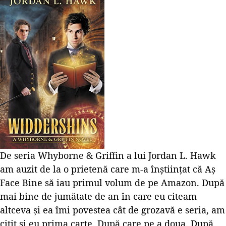
De seria Whyborne & Griffin a lui Jordan L. Hawk
am auzit de la o prietenă care m-a înștiințat că Aș
Face Bine să iau primul volum de pe Amazon. După
mai bine de jumătate de an în care eu citeam
altceva și ea îmi povestea cât de grozavă e seria, am
citit și eu prima carte. După care pe a doua. După