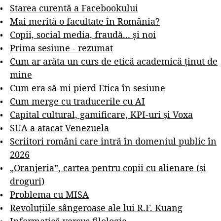
Starea curentă a Facebookului
Mai merită o facultate în România?
Copii, social media, fraudă... și noi
Prima sesiune - rezumat
Cum ar arăta un curs de etică academică ținut de
mine
Cum era să-mi pierd Etica în sesiune
Cum merge cu traducerile cu AI
Capital cultural, gamificare, KPI-uri și Voxa
SUA a atacat Venezuela
Scriitori români care intră în domeniul public în
2026
„Oranjeria”, cartea pentru copii cu alienare (și
droguri)
Problema cu MISA
Revoluțiile sângeroase ale lui R.F. Kuang