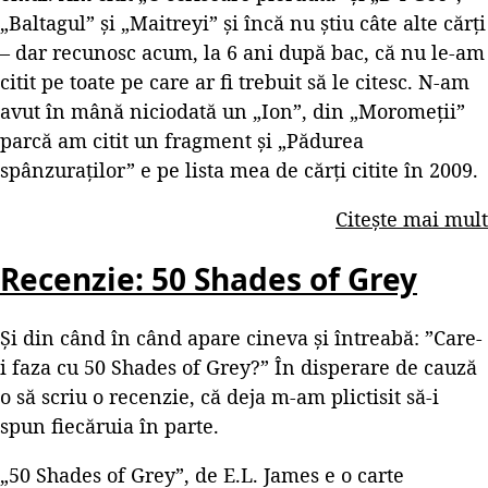
„Baltagul” și „Maitreyi” și încă nu știu câte alte cărți
– dar recunosc acum, la 6 ani după bac, că nu le-am
citit pe toate pe care ar fi trebuit să le citesc. N-am
avut în mână niciodată un „Ion”, din „Moromeții”
parcă am citit un fragment și „Pădurea
spânzuraților” e pe lista mea de cărți citite în 2009.
Citește mai mult
Recenzie: 50 Shades of Grey
Și din când în când apare cineva și întreabă: ”Care-
i faza cu 50 Shades of Grey?” În disperare de cauză
o să scriu o recenzie, că deja m-am plictisit să-i
spun fiecăruia în parte.
„50 Shades of Grey”, de E.L. James e o carte