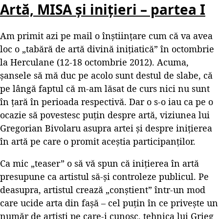
Artă, MISA și inițieri – partea I
Am primit azi pe mail o înștiințare cum că va avea
loc o „tabără de artă divină inițiatică” în octombrie
la Herculane (12-18 octombrie 2012). Acuma,
șansele să mă duc pe acolo sunt destul de slabe, că
pe lângă faptul că m-am lăsat de curs nici nu sunt
în țară în perioada respectivă. Dar o s-o iau ca pe o
ocazie să povestesc puțin despre artă, viziunea lui
Gregorian Bivolaru asupra artei și despre inițierea
în artă pe care o promit aceștia participanților.
Ca mic „teaser” o să vă spun că inițierea în artă
presupune ca artistul să-și controleze publicul. Pe
deasupra, artistul crează „conștient” într-un mod
care ucide arta din fașă – cel puțin în ce privește un
număr de artiști pe care-i cunosc, tehnica lui Grieg