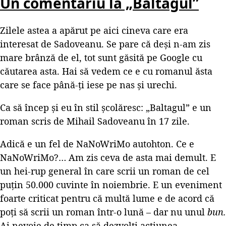
Un comentariu la „Baltagul”
Zilele astea a apărut pe aici cineva care era
interesat de Sadoveanu. Se pare că deși n-am zis
mare brânză de el, tot sunt găsită pe Google cu
căutarea asta. Hai să vedem ce e cu romanul ăsta
care se face până-ți iese pe nas și urechi.
Ca să încep și eu în stil școlăresc: „Baltagul” e un
roman scris de Mihail Sadoveanu în 17 zile.
Adică e un fel de NaNoWriMo autohton. Ce e
NaNoWriMo?… Am zis ceva de asta mai demult. E
un hei-rup general în care scrii un roman de cel
puțin 50.000 cuvinte în noiembrie. E un eveniment
foarte criticat pentru că multă lume e de acord că
poți să scrii un roman într-o lună – dar nu unul
bun.
Ai nevoie de timp ca să dezvolți acțiunea,