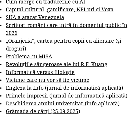
Cum merge cu traducerile cu AI
Capital cultural, gamificare, KPI-uri și Voxa
SUA a atacat Venezuela
Scriitori români care intră în domeniul public în
2026
„Oranjeria”, cartea pentru copii cu alienare (și
droguri)
Problema cu MISA
Revoluțiile sângeroase ale lui R.F. Kuang
Informatică versus filologie
Victime care nu vor să fie victime
Engleza la Info (jurnal de informatică aplicată)
Primele impresii (jurnal de informatică aplicată)
Deschiderea anului universitar (info aplicată)
Grămada de cărți (25.09.2025)