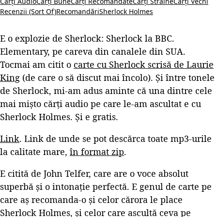
Cărți Audio
Cărți Bune
Cărți Recomandate
Cărți Străine
Cărți Vechi
Recenzii (Sort Of)
Recomandări
Sherlock Holmes
E o explozie de Sherlock: Sherlock la BBC.
Elementary, pe careva din canalele din SUA.
Tocmai am citit o
carte cu Sherlock scrisă de Laurie
King
(de care o să discut mai încolo). Și între tonele
de Sherlock, mi-am adus aminte că una dintre cele
mai mișto cărți audio pe care le-am ascultat e cu
Sherlock Holmes. Și e gratis.
Link
. Link de unde se pot descărca toate mp3-urile
la calitate mare,
în format zip
.
E citită de John Telfer, care are o voce absolut
superbă și o intonație perfectă. E genul de carte pe
care aș recomanda-o și celor cărora le place
Sherlock Holmes, și celor care ascultă ceva pe