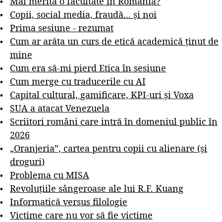
Mai merită o facultate în România?
Copii, social media, fraudă... și noi
Prima sesiune - rezumat
Cum ar arăta un curs de etică academică ținut de
mine
Cum era să-mi pierd Etica în sesiune
Cum merge cu traducerile cu AI
Capital cultural, gamificare, KPI-uri și Voxa
SUA a atacat Venezuela
Scriitori români care intră în domeniul public în
2026
„Oranjeria”, cartea pentru copii cu alienare (și
droguri)
Problema cu MISA
Revoluțiile sângeroase ale lui R.F. Kuang
Informatică versus filologie
Victime care nu vor să fie victime