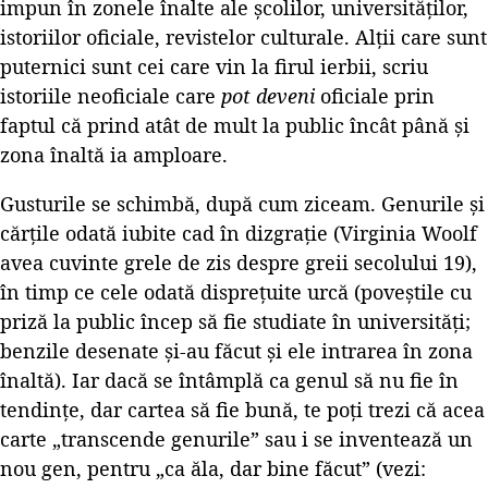
impun în zonele înalte ale școlilor, universităților,
istoriilor oficiale, revistelor culturale. Alții care sunt
puternici sunt cei care vin la firul ierbii, scriu
istoriile neoficiale care
pot deveni
oficiale prin
faptul că prind atât de mult la public încât până și
zona înaltă ia amploare.
Gusturile se schimbă, după cum ziceam. Genurile și
cărțile odată iubite cad în dizgrație (Virginia Woolf
avea cuvinte grele de zis despre greii secolului 19),
în timp ce cele odată disprețuite urcă (poveștile cu
priză la public încep să fie studiate în universități;
benzile desenate și-au făcut și ele intrarea în zona
înaltă). Iar dacă se întâmplă ca genul să nu fie în
tendințe, dar cartea să fie bună, te poți trezi că acea
carte „transcende genurile” sau i se inventează un
nou gen, pentru „ca ăla, dar bine făcut” (vezi: