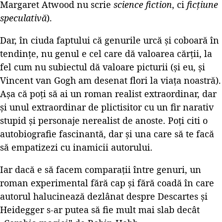
Margaret Atwood nu scrie
science fiction
, ci
ficțiune
speculativă
).
Dar, în ciuda faptului că genurile urcă și coboară în
tendințe, nu genul e cel care dă valoarea cărții, la
fel cum nu subiectul dă valoare picturii (și eu, și
Vincent van Gogh am desenat flori la viața noastră).
Așa că poți să ai un roman realist extraordinar, dar
și unul extraordinar de plictisitor cu un fir narativ
stupid și personaje nerealist de anoste. Poți citi o
autobiografie fascinantă, dar și una care să te facă
să empatizezi cu inamicii autorului.
Iar dacă e să facem comparații între genuri, un
roman experimental fără cap și fără coadă în care
autorul halucinează dezlânat despre Descartes și
Heidegger s-ar putea să fie mult mai slab decât