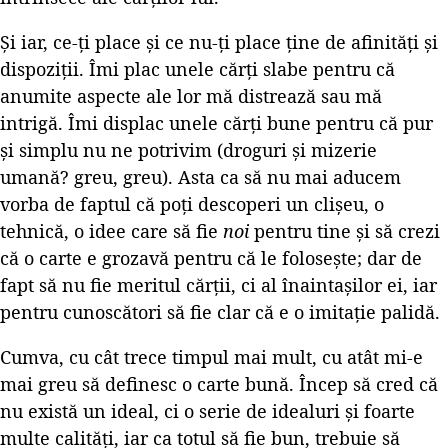
Și iar, ce-ți place și ce nu-ți place ține de afinități și
dispoziții. Îmi plac unele cărți slabe pentru că
anumite aspecte ale lor mă distrează sau mă
intrigă. Îmi displac unele cărți bune pentru că pur
și simplu nu ne potrivim (droguri și mizerie
umană? greu, greu). Asta ca să nu mai aducem
vorba de faptul că poți descoperi un clișeu, o
tehnică, o idee care să fie
noi
pentru tine și să crezi
că o carte e grozavă pentru că le folosește; dar de
fapt să nu fie meritul cărții, ci al înaintașilor ei, iar
pentru cunoscători să fie clar că e o imitație palidă.
Cumva, cu cât trece timpul mai mult, cu atât mi-e
mai greu să definesc o carte bună. Încep să cred că
nu există un ideal, ci o serie de idealuri și foarte
multe calități, iar ca totul să fie bun, trebuie să