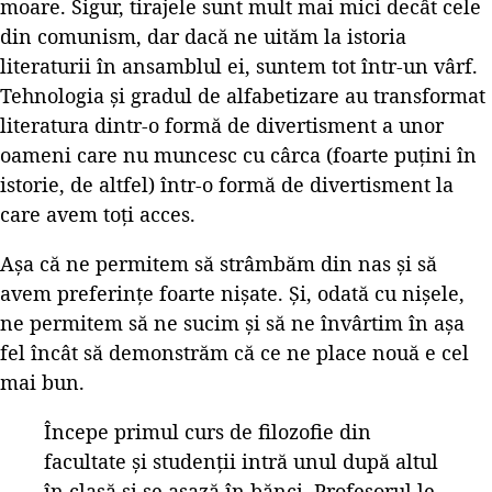
moare. Sigur, tirajele sunt mult mai mici decât cele
din comunism, dar dacă ne uităm la istoria
literaturii în ansamblul ei, suntem tot într-un vârf.
Tehnologia și gradul de alfabetizare au transformat
literatura dintr-o formă de divertisment a unor
oameni care nu muncesc cu cârca (foarte puțini în
istorie, de altfel) într-o formă de divertisment la
care avem toți acces.
Așa că ne permitem să strâmbăm din nas și să
avem preferințe foarte nișate. Și, odată cu nișele,
ne permitem să ne sucim și să ne învârtim în așa
fel încât să demonstrăm că ce ne place nouă e cel
mai bun.
Începe primul curs de filozofie din
facultate și studenții intră unul după altul
în clasă și se așază în bănci. Profesorul le