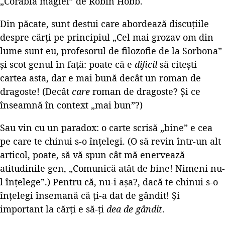
„Corabia magiei” de Robin Hobb.
Din păcate, sunt destui care abordează discuțiile
despre cărți pe principiul „Cel mai grozav om din
lume sunt eu, profesorul de filozofie de la Sorbona”
și scot genul în față: poate că e
dificil
să citești
cartea asta, dar e mai bună decât un roman de
dragoste! (Decât
care
roman de dragoste? Și ce
înseamnă în context „mai bun”?)
Sau vin cu un paradox: o carte scrisă „bine” e cea
pe care te chinui s-o înțelegi. (O să revin într-un alt
articol, poate, să vă spun cât mă enervează
atitudinile gen, „Comunică atât de bine! Nimeni nu-
l înțelege”.) Pentru că, nu-i așa?, dacă te chinui s-o
înțelegi însemană că ți-a dat de gândit! Și
important la cărți e să-ți
dea de gândit
.