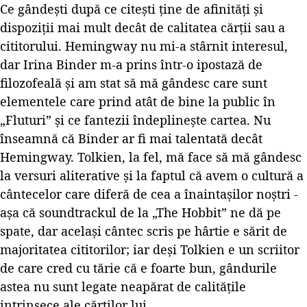
Ce gândești după ce citești ține de afinități și
dispoziții mai mult decât de calitatea cărții sau a
cititorului. Hemingway nu mi-a stârnit interesul,
dar Irina Binder m-a prins într-o ipostază de
filozofeală și am stat să mă gândesc care sunt
elementele care prind atât de bine la public în
„Fluturi” și ce fantezii îndeplinește cartea. Nu
înseamnă că Binder ar fi mai talentată decât
Hemingway. Tolkien, la fel, mă face să mă gândesc
la versuri aliterative și la faptul că avem o cultură a
cântecelor care diferă de cea a înaintașilor noștri -
așa că soundtrackul de la „The Hobbit” ne dă pe
spate, dar același cântec scris pe hârtie e sărit de
majoritatea cititorilor; iar deși Tolkien e un scriitor
de care cred cu tărie că e foarte bun, gândurile
astea nu sunt legate neapărat de calitățile
intrinsece ale cărților lui.