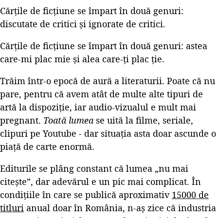
Cărțile de ficțiune se împart în două genuri:
discutate de critici și ignorate de critici.
Cărțile de ficțiune se împart în două genuri: astea
care-mi plac mie și alea care-ți plac ție.
Trăim într-o epocă de aură a literaturii. Poate că nu
pare, pentru că avem atât de multe alte tipuri de
artă la dispoziție, iar audio-vizualul e mult mai
pregnant.
Toată lumea
se uită la filme, seriale,
clipuri pe Youtube - dar situația asta doar ascunde o
piață de carte enormă.
Editurile se plâng constant că lumea „nu mai
citește”, dar adevărul e un pic mai complicat. În
condițiile în care se publică aproximativ
15000 de
titluri
anual doar în România, n-aș zice că industria