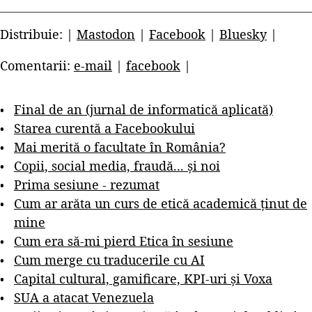
Distribuie: |
Mastodon
|
Facebook
|
Bluesky
|
Comentarii:
e-mail
|
facebook
|
Final de an (jurnal de informatică aplicată)
Starea curentă a Facebookului
Mai merită o facultate în România?
Copii, social media, fraudă... și noi
Prima sesiune - rezumat
Cum ar arăta un curs de etică academică ținut de
mine
Cum era să-mi pierd Etica în sesiune
Cum merge cu traducerile cu AI
Capital cultural, gamificare, KPI-uri și Voxa
SUA a atacat Venezuela