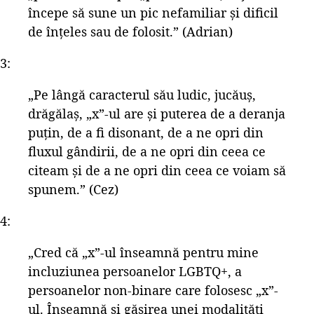
începe să sune un pic nefamiliar și dificil
de înțeles sau de folosit.” (Adrian)
3:
„Pe lângă caracterul său ludic, jucăuș,
drăgălaș, „x”-ul are și puterea de a deranja
puțin, de a fi disonant, de a ne opri din
fluxul gândirii, de a ne opri din ceea ce
citeam și de a ne opri din ceea ce voiam să
spunem.” (Cez)
4:
„Cred că „x”-ul înseamnă pentru mine
incluziunea persoanelor LGBTQ+, a
persoanelor non-binare care folosesc „x”-
ul. Înseamnă și găsirea unei modalități