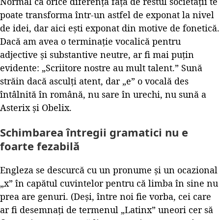
Normal că orice diferență față de restul societății te
poate transforma într-un astfel de exponat la nivel
de idei, dar aici ești exponat din motive de fonetică.
Dacă am avea o terminație vocalică pentru
adjective și substantive neutre, ar fi mai puțin
evidente: „Scriitore nostre au mult talent.” Sună
străin dacă asculți atent, dar „e” o vocală des
întâlnită în română, nu sare în urechi, nu sună a
Asterix și Obelix.
Schimbarea întregii gramatici nu e
foarte fezabilă
Engleza se descurcă cu un pronume și un ocazional
„x” în capătul cuvintelor pentru că limba în sine nu
prea are genuri. (Deși, între noi fie vorba, cei care
ar fi desemnați de termenul „Latinx” uneori cer să