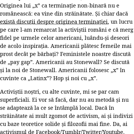
Originea lui „x” ca terminație non-binară nu e
românească: ea vine din străinătate. Și chiar dacă
există discuții despre originea terminației
, un lucru
pe care l-am remarcat la activiștii români e că merg
fidel pe urmele celor americani, luându-și deseori
de acolo inspirația. Americanii plătesc femeile mai
prost decât pe bărbați? Feministele noastre discută
de „pay gap”. Americanii au Stonewall? Se discută
și la noi de Stonewall. Americanii folosesc „x” în
cuvinte ca „Latinx”? Hop și noi cu „x”.
Activiștii noștri, cu alte cuvinte, mi se par cam
superficiali. Ei vor să facă, dar nu au metodă și nu
se adaptează la ce se întâmplă local. Dacă în
străinătate ai mult zgomot de activism, ai și indivizi
cu baze teoretice solide și filozofii mai fine. Da, ai
activismul de Facebook/Tumblr/Twitter/Youtube,