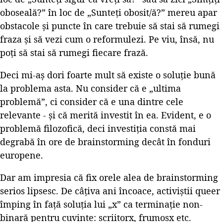
oboseală?” în loc de „Sunteți obosit/ă?” mereu apar
obstacole și puncte în care trebuie să stai să rumegi
fraza și să vezi cum o reformulezi. Pe viu, însă, nu
poți să stai să rumegi fiecare frază.
Deci mi-aș dori foarte mult să existe o soluție bună
la problema asta. Nu consider că e „ultima
problemă”, ci consider că e una dintre cele
relevante - și că merită investit în ea. Evident, e o
problemă filozofică, deci investiția constă mai
degrabă în ore de brainstorming decât în fonduri
europene.
Dar am impresia că fix orele alea de brainstorming
serios lipsesc. De câțiva ani încoace, activiștii queer
împing în față soluția lui „x” ca terminație non-
binară pentru cuvinte: scriitorx, frumosx etc.