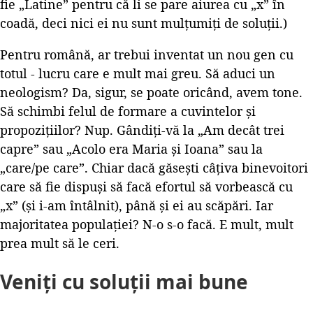
fie „Latine” pentru că li se pare aiurea cu „x” în
coadă, deci nici ei nu sunt mulțumiți de soluții.)
Pentru română, ar trebui inventat un nou gen cu
totul - lucru care e mult mai greu. Să aduci un
neologism? Da, sigur, se poate oricând, avem tone.
Să schimbi felul de formare a cuvintelor și
propozițiilor? Nup. Gândiți-vă la „Am decât trei
capre” sau „Acolo era Maria și Ioana” sau la
„care/pe care”. Chiar dacă găsești câțiva binevoitori
care să fie dispuși să facă efortul să vorbească cu
„x” (și i-am întâlnit), până și ei au scăpări. Iar
majoritatea populației? N-o s-o facă. E mult, mult
prea mult să le ceri.
Veniți cu soluții mai bune