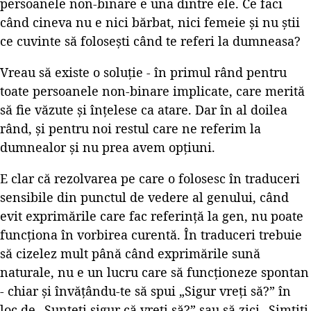
persoanele non-binare e una dintre ele. Ce faci
când cineva nu e nici bărbat, nici femeie și nu știi
ce cuvinte să folosești când te referi la dumneasa?
Vreau să existe o soluție - în primul rând pentru
toate persoanele non-binare implicate, care merită
să fie văzute și înțelese ca atare. Dar în al doilea
rând, și pentru noi restul care ne referim la
dumnealor și nu prea avem opțiuni.
E clar că rezolvarea pe care o folosesc în traduceri
sensibile din punctul de vedere al genului, când
evit exprimările care fac referință la gen, nu poate
funcționa în vorbirea curentă. În traduceri trebuie
să cizelez mult până când exprimările sună
naturale, nu e un lucru care să funcționeze spontan
- chiar și învățându-te să spui „Sigur vreți să?” în
loc de „Sunteți sigur că vreți să?” sau să zici „Simțiți