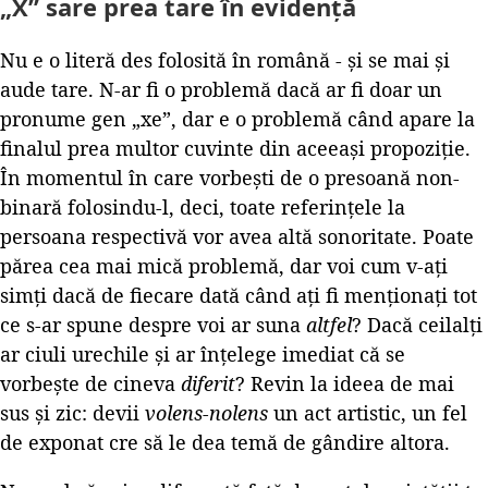
„X” sare prea tare în evidență
Nu e o literă des folosită în română - și se mai și
aude tare. N-ar fi o problemă dacă ar fi doar un
pronume gen „xe”, dar e o problemă când apare la
finalul prea multor cuvinte din aceeași propoziție.
În momentul în care vorbești de o presoană non-
binară folosindu-l, deci, toate referințele la
persoana respectivă vor avea altă sonoritate. Poate
părea cea mai mică problemă, dar voi cum v-ați
simți dacă de fiecare dată când ați fi menționați tot
ce s-ar spune despre voi ar suna
altfel
? Dacă ceilalți
ar ciuli urechile și ar înțelege imediat că se
vorbește de cineva
diferit
? Revin la ideea de mai
sus și zic: devii
volens-nolens
un act artistic, un fel
de exponat cre să le dea temă de gândire altora.