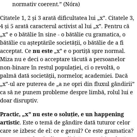
normativ coerent.” (Nóra)
Citatele 1, 2 și 3 arată dificultatea lui „x”. Citatele 3,
4 și 5 arată caracterul activist al lui „x”. Pentru că
„x” e o bătălie în sine - o bătălie cu gramatica, o
bătălie cu așteptările societății, o bătălie de a fi
acceptat. Ce
nu este
„x” e o portiță spre normal.
Miza nu e deci o acceptare tăcută a persoanelor
non-binare în restul populației, ci o revoltă, o
palmă dată societății, normelor, academiei. Dacă
„x”-ul are puterea de „a ne opri din fluxul gândirii”
ca să ne punem probleme despre limbă, rolul lui e
doar disruptiv.
Practic, „x” nu este o soluție, e un happening
artistic
. Este o temă de gândire dată tuturor celor
care se izbesc de el: ce e genul? Ce este gramatica?