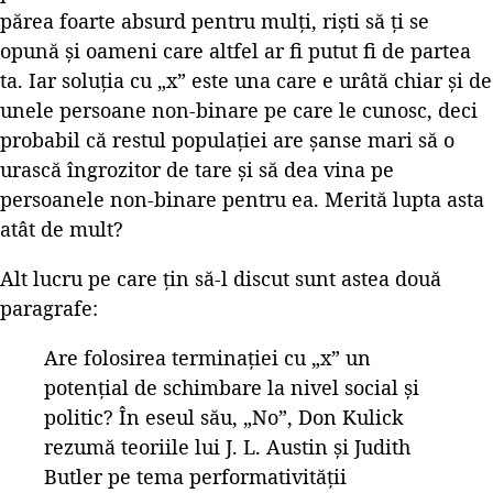
părea foarte absurd pentru mulți, riști să ți se
opună și oameni care altfel ar fi putut fi de partea
ta. Iar soluția cu „x” este una care e urâtă chiar și de
unele persoane non-binare pe care le cunosc, deci
probabil că restul populației are șanse mari să o
urască îngrozitor de tare și să dea vina pe
persoanele non-binare pentru ea. Merită lupta asta
atât de mult?
Alt lucru pe care țin să-l discut sunt astea două
paragrafe:
Are folosirea terminației cu „x” un
potențial de schimbare la nivel social și
politic? În eseul său, „No”, Don Kulick
rezumă teoriile lui J. L. Austin și Judith
Butler pe tema performativității