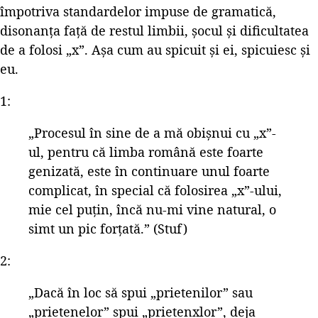
împotriva standardelor impuse de gramatică,
disonanța față de restul limbii, șocul și dificultatea
de a folosi „x”. Așa cum au spicuit și ei, spicuiesc și
eu.
1:
„Procesul în sine de a mă obișnui cu „x”-
ul, pentru că limba română este foarte
genizată, este în continuare unul foarte
complicat, în special că folosirea „x”-ului,
mie cel puțin, încă nu-mi vine natural, o
simt un pic forțată.” (Stuf)
2:
„Dacă în loc să spui „prietenilor” sau
„prietenelor” spui „prietenxlor”, deja