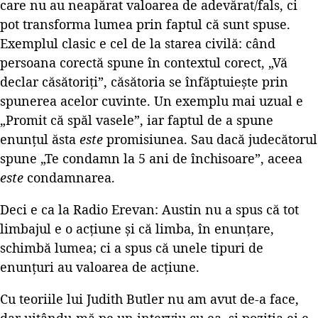
care nu au neapărat valoarea de adevărat/fals, ci
pot transforma lumea prin faptul că sunt spuse.
Exemplul clasic e cel de la starea civilă: când
persoana corectă spune în contextul corect, „Vă
declar căsătoriți”, căsătoria se înfăptuiește prin
spunerea acelor cuvinte. Un exemplu mai uzual e
„Promit că spăl vasele”, iar faptul de a spune
enunțul ăsta
este
promisiunea. Sau dacă judecătorul
spune „Te condamn la 5 ani de închisoare”, aceea
este
condamnarea.
Deci e ca la Radio Erevan: Austin nu a spus că tot
limbajul e o acțiune și că limba, în enunțare,
schimbă lumea; ci a spus că unele tipuri de
enunțuri au valoarea de acțiune.
Cu teoriile lui Judith Butler nu am avut de-a face,
dar uitându-mă pe un interviu cu ea,
și poziția ei e