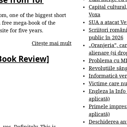
Capital cultural
Voxa
om, one of the biggest short
SUA a atacat V
 a free mega-book of the
Scriitori român
te for five years.
public în 2026
Citește mai mult
„Oranjeria”, car
alienare (și dro
Book Review]
Problema cu M
Revoluțiile sân
Informatică ver
Victime care nu
Engleza la Info
aplicată)
Primele impresi
aplicată)
Deschiderea anu
s
, yes. Definitely. This is