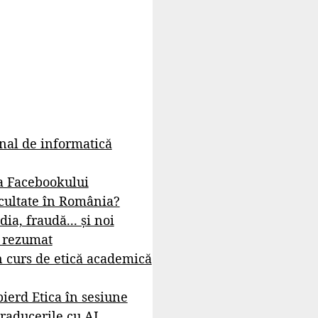
rnal de informatică
a Facebookului
cultate în România?
dia, fraudă... și noi
- rezumat
 curs de etică academică
ierd Etica în sesiune
raducerile cu AI