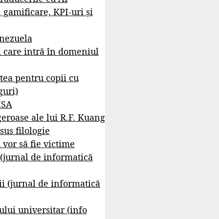
, gamificare, KPI-uri și
enezuela
i care intră în domeniul
tea pentru copii cu
guri)
ISA
geroase ale lui R.F. Kuang
sus filologie
 vor să fie victime
 (jurnal de informatică
i (jurnal de informatică
lui universitar (info