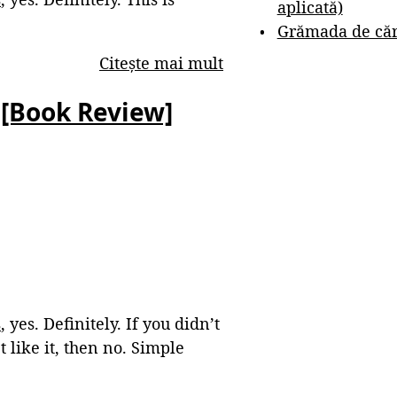
aplicată)
Grămada de cărț
Citește mai mult
 [Book Review]
s
, yes. Definitely. If you didn’t
 like it, then no. Simple