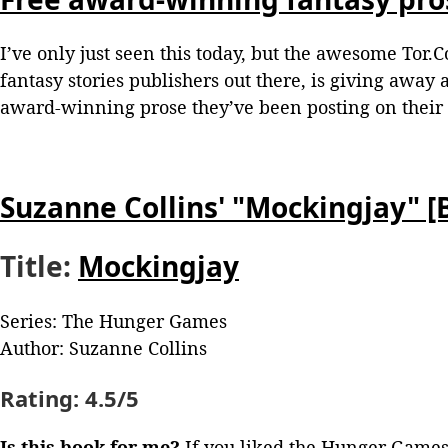
I’ve only just seen this today, but the awesome Tor.C
fantasy stories publishers out there, is giving away
award-winning prose they’ve been posting on their si
Suzanne Collins' "Mockingjay" [
Title:
Mockingjay
Series: The Hunger Games
Author: Suzanne Collins
Rating:
4.5/5
Is this book for me?
If you liked
the Hunger Game