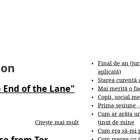
Final de an (ju
ion
aplicată)
Starea curentă 
 End of the Lane"
Mai merită o fa
Copii, social me
Prima sesiune 
Cum ar arăta un
ținut de mine
Citește mai mult
Cum era să-mi p
se from Tor
Cum merge cu t