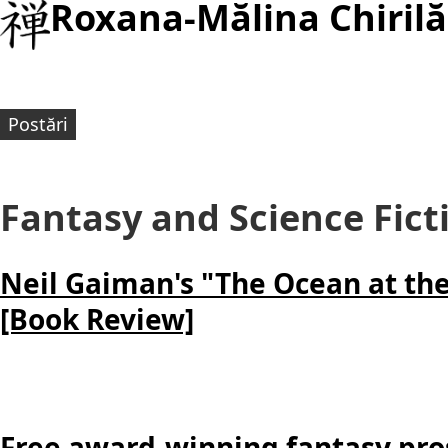
Roxana-Mălina Chirilă
Postări
Fantasy and Science Fict
Neil Gaiman's "The Ocean at the
[Book Review]
Free award-winning fantasy pro